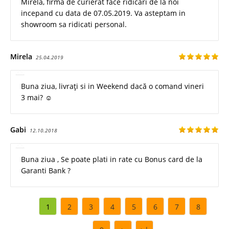
Mirela, firma de curierat face ridicari de la noi
incepand cu data de 07.05.2019. Va asteptam in
showroom sa ridicati personal.
Mirela
25.04.2019
Buna ziua, livrați si in Weekend dacă o comand vineri
3 mai? ☺️
Gabi
12.10.2018
Buna ziua , Se poate plati in rate cu Bonus card de la
Garanti Bank ?
1
2
3
4
5
6
7
8