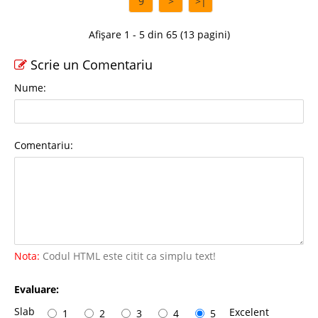
9
>
>|
Afișare 1 - 5 din 65 (13 pagini)
Scrie un Comentariu
Nume:
Comentariu:
Nota:
Codul HTML este citit ca simplu text!
Evaluare:
Slab
Excelent
1
2
3
4
5