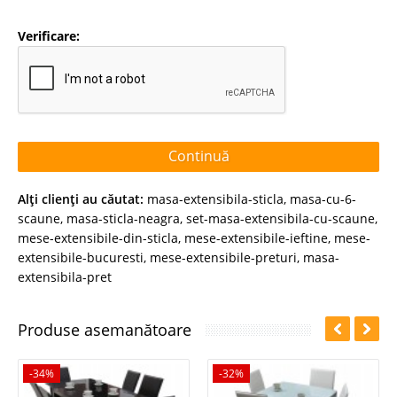
Verificare:
Continuă
Alţi clienţi au căutat:
masa-extensibila-sticla
,
masa-cu-6-
scaune
,
masa-sticla-neagra
,
set-masa-extensibila-cu-scaune
,
mese-extensibile-din-sticla
,
mese-extensibile-ieftine
,
mese-
extensibile-bucuresti
,
mese-extensibile-preturi
,
masa-
extensibila-pret
Produse asemanătoare
-34%
-32%