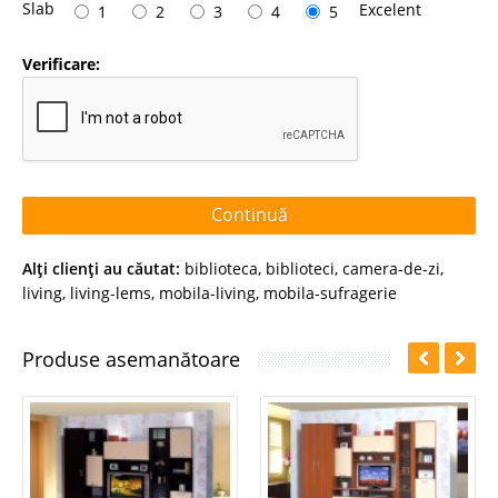
Slab
Excelent
1
2
3
4
5
Verificare:
Continuă
Alţi clienţi au căutat:
biblioteca
,
biblioteci
,
camera-de-zi
,
living
,
living-lems
,
mobila-living
,
mobila-sufragerie
Produse asemanătoare