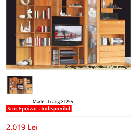
Model:
Living XL295
Stoc Epuizat - Indisponibil
2.019 Lei