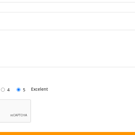
Excelent
4
5