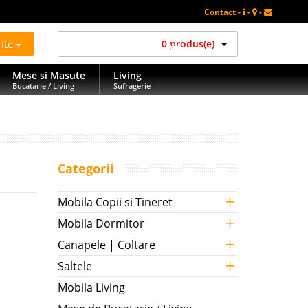
Contact -
-
-
rite
0 produs(e)
Mese si Masute
Living
Bucatarie / Living
Sufragerie
Categorii
+
Mobila Copii si Tineret
+
Mobila Dormitor
+
Canapele | Coltare
+
Saltele
Mobila Living