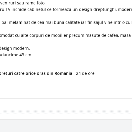
uveniruri sau rame foto.
tru TV inchide cabinetul ce formeaza un design dreptunghi, modern
pal melaminat de cea mai buna calitate iar finisajul vine intr-o cu
comodat cu alte corpuri de mobilier precum masute de cafea, masa
 design modern.
 Adancime 43 cm.
 preturi catre orice oras din Romania
- 24 de ore