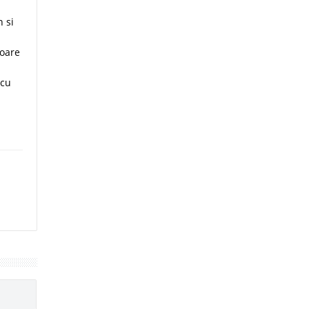
 si
loare
 cu