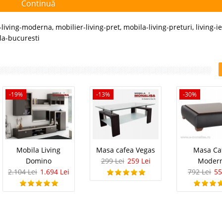
Continuă
-living-moderna
,
mobilier-living-pret
,
mobila-living-preturi
,
living-ie
la-bucuresti
-19%
-13%
-30%
Mobila Living
Masa cafea Vegas
Masa Ca
Domino
299 Lei
259 Lei
Moder
2.104 Lei
1.694 Lei
792 Lei
55