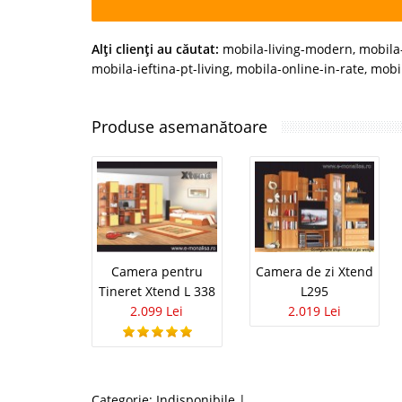
Alţi clienţi au căutat:
mobila-living-modern
,
mobila
mobila-ieftina-pt-living
,
mobila-online-in-rate
,
mobi
Produse asemanătoare
Camera pentru
Camera de zi Xtend
Tineret Xtend L 338
L295
2.099 Lei
2.019 Lei
Categorie:
Indisponibile
|