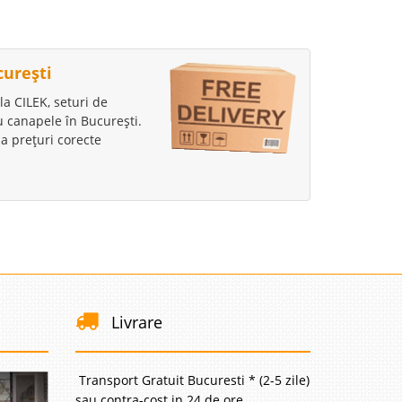
curești
la CILEK, seturi de
au canapele în București.
a prețuri corecte
Livrare
Transport Gratuit Bucuresti * (2-5 zile)
sau contra-cost in 24 de ore