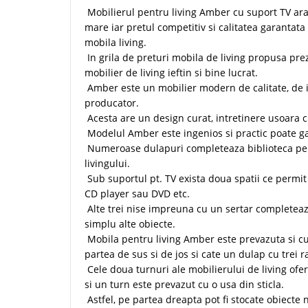
Mobilierul pentru living Amber cu suport TV ar
mare iar pretul competitiv si calitatea garantat
mobila living.
In grila de preturi mobila de living propusa prez
mobilier de living ieftin si bine lucrat.
Amber este un mobilier modern de calitate, de in
producator.
Acesta are un design curat, intretinere usoara 
Modelul Amber este ingenios si practic poate g
Numeroase dulapuri completeaza biblioteca pen
livingului.
Sub suportul pt. TV exista doua spatii ce permit
CD player sau DVD etc.
Alte trei nise impreuna cu un sertar completeaz
simplu alte obiecte.
Mobila pentru living Amber este prevazuta si cu
partea de sus si de jos si cate un dulap cu trei ra
Cele doua turnuri ale mobilierului de living ofer
si un turn este prevazut cu o usa din sticla.
Astfel, pe partea dreapta pot fi stocate obiecte