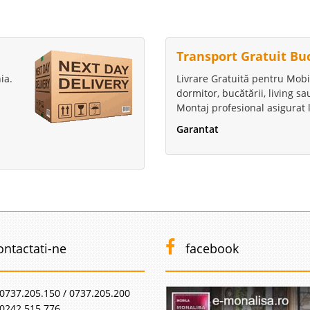
Transport Gratuit Bu
ia.
Livrare Gratuită pentru Mobi
dormitor, bucătării, living s
Montaj profesional asigurat l
Garantat
ontactati-ne
facebook
0737.205.150 / 0737.205.200
0242.515.776