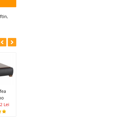
ftin
,
-27%
-27%
Living / Dining
fea
Masa Olympe
Victoire Alb
no
1.306 Lei
949 Lei
3.422 Lei
2.486 Lei
2 Lei