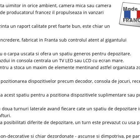
ata uimitor in orice ambient, camera mica sau camera
a de producatorul francez il propulseaza in vanzari
inta un raport calitate pret foarte bun, este chiar un
credere, fabricat in Franta sub controlul atent al gigantului
cu o carpa uscata si ofera un spatiu generos pentru depozitare.
azdui in consola centrala un TV LED sau LCD cu ecran mare.
tru a stoca un maxim de elemente mentinand astfel organizata z
 pozitionarea dispozitivelor precum decodor, consola de jocuri, rece
a acest spatiu pentru a pozitiona dispozitivele suplimentare sau pu
 doua turnuri laterale avand fiecare cate un spatiu de depozitare 
fturi.
a posibilitati diferite de depozitare, un turn este prevazut cu usa p
 non-decorative si chiar dezordonate - ascunse si dimpotriva, pe pa