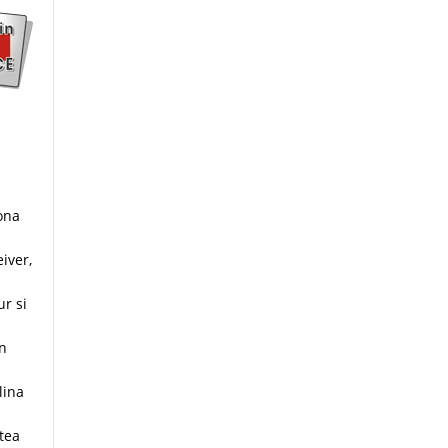
ona
iver,
r si
in
lina
rtea