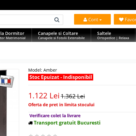
Cont
Favo
la Dormitor
Canapele si Coltare
Saltele
tor Matrimonial
Canapele si Fotolii Extensibile
Ortopedice | Relaxa
Model:
Amber
Stoc Epuizat - Indisponibil
1.122 Lei
1.362 Lei
Oferta de pret in limita stocului
Verificare colet la livrare
Transport gratuit Bucuresti