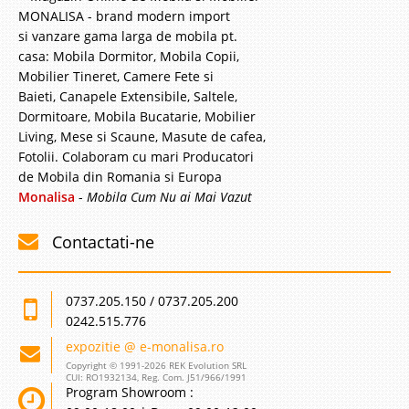
MONALISA - brand modern import
si vanzare gama larga de mobila pt.
casa: Mobila Dormitor, Mobila Copii,
Mobilier Tineret, Camere Fete si
Baieti, Canapele Extensibile, Saltele,
Dormitoare, Mobila Bucatarie, Mobilier
Living, Mese si Scaune, Masute de cafea,
Fotolii. Colaboram cu mari Producatori
de Mobila din Romania si Europa
Monalisa
-
Mobila Cum Nu ai Mai Vazut
Contactati-ne
0737.205.150 / 0737.205.200
0242.515.776
expozitie @ e-monalisa.ro
Copyright © 1991-2026 REK Evolution SRL
CUI: RO1932134, Reg. Com. J51/966/1991
Program Showroom :