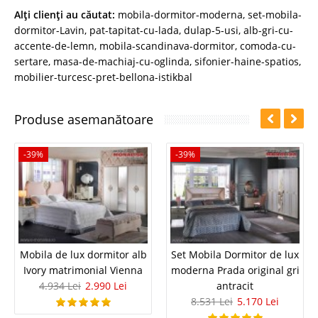
Alţi clienţi au căutat:
mobila-dormitor-moderna
,
set-mobila-
dormitor-Lavin
,
pat-tapitat-cu-lada
,
dulap-5-usi
,
alb-gri-cu-
accente-de-lemn
,
mobila-scandinava-dormitor
,
comoda-cu-
sertare
,
masa-de-machiaj-cu-oglinda
,
sifonier-haine-spatios
,
mobilier-turcesc-pret-bellona-istikbal
Produse asemanătoare
-39%
-39%
Mobila de lux dormitor alb
Set Mobila Dormitor de lux
Ivory matrimonial Vienna
moderna Prada original gri
4.934 Lei
2.990 Lei
antracit
8.531 Lei
5.170 Lei