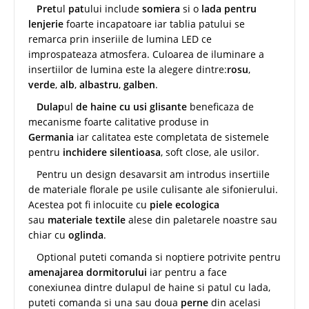
Pret
ul
pat
ului include
somiera
si o
lada pentru
lenjerie
foarte incapatoare iar tablia patului se
remarca prin inseriile de lumina LED ce
improspateaza atmosfera. Culoarea de iluminare a
insertiilor de lumina este la alegere dintre:
rosu
,
verde
,
alb
,
albastru
,
galben
.
Dulap
ul
de haine cu usi glisante
beneficaza de
mecanisme foarte calitative produse in
Germania
iar calitatea este completata de sistemele
pentru
inchidere silentioasa
, soft close, ale usilor.
Pentru un design desavarsit am introdus insertiile
de materiale florale pe usile culisante ale sifonierului.
Acestea pot fi inlocuite cu
piele ecologica
sau
materiale textile
alese din paletarele noastre sau
chiar cu
oglinda
.
Optional puteti comanda si noptiere potrivite pentru
amenajarea dormitorului
iar pentru a face
conexiunea dintre dulapul de haine si patul cu lada,
puteti comanda si una sau doua
perne
din acelasi