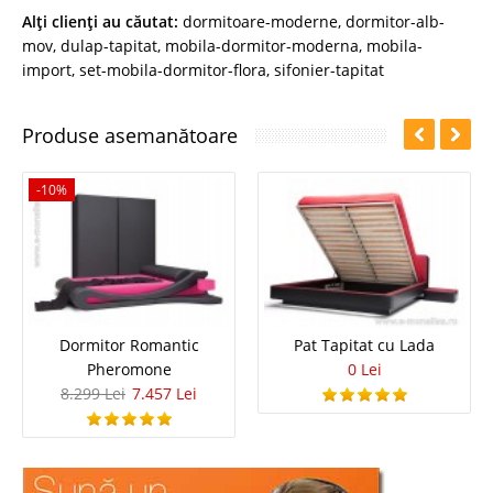
Alţi clienţi au căutat:
dormitoare-moderne
,
dormitor-alb-
mov
,
dulap-tapitat
,
mobila-dormitor-moderna
,
mobila-
import
,
set-mobila-dormitor-flora
,
sifonier-tapitat
Produse asemanătoare
-10%
Dormitor Romantic
Pat Tapitat cu Lada
Pheromone
0 Lei
8.299 Lei
7.457 Lei