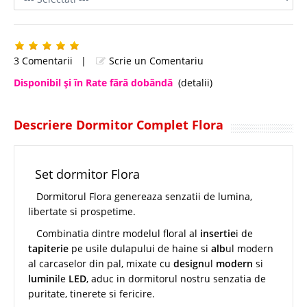
3 Comentarii
|
Scrie un Comentariu
Disponibil şi în Rate fără dobândă
(detalii)
Descriere Dormitor Complet Flora
Set dormitor Flora
Dormitorul Flora genereaza senzatii de lumina,
libertate si prospetime.
Combinatia dintre modelul floral al
insertie
i de
tapiterie
pe usile dulapului de haine si
alb
ul modern
al carcaselor din pal, mixate cu
design
ul
modern
si
lumini
le
LED
, aduc in dormitorul nostru senzatia de
puritate, tinerete si fericire.