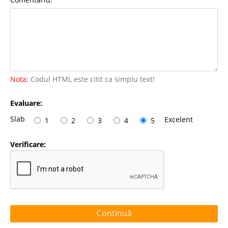
Nota:
Codul HTML este citit ca simplu text!
Evaluare:
Slab
Excelent
1
2
3
4
5
Verificare:
Continuă