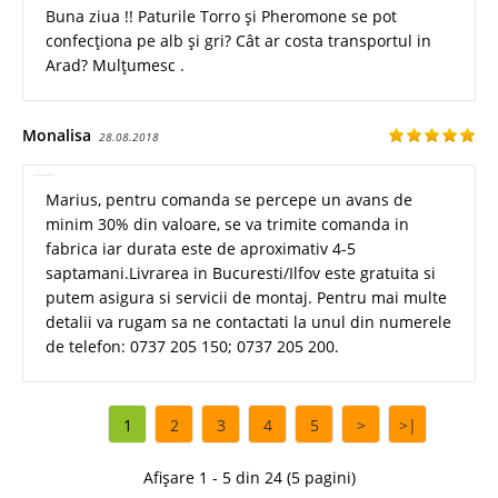
Buna ziua !! Paturile Torro și Pheromone se pot
confecționa pe alb și gri? Cât ar costa transportul in
Arad? Mulțumesc .
Monalisa
28.08.2018
Marius, pentru comanda se percepe un avans de
minim 30% din valoare, se va trimite comanda in
fabrica iar durata este de aproximativ 4-5
saptamani.Livrarea in Bucuresti/Ilfov este gratuita si
putem asigura si servicii de montaj. Pentru mai multe
detalii va rugam sa ne contactati la unul din numerele
de telefon: 0737 205 150; 0737 205 200.
1
2
3
4
5
>
>|
Afișare 1 - 5 din 24 (5 pagini)