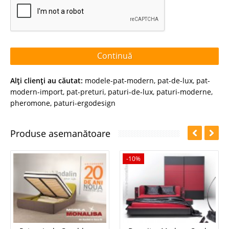
Continuă
Alţi clienţi au căutat:
modele-pat-modern
,
pat-de-lux
,
pat-
modern-import
,
pat-preturi
,
paturi-de-lux
,
paturi-moderne
,
pheromone
,
paturi-ergodesign
Produse asemanătoare
-10%