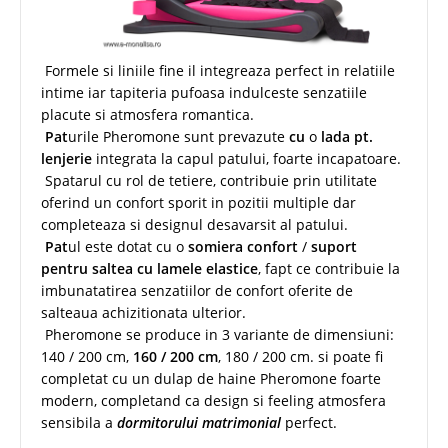
Formele si liniile fine il integreaza perfect in relatiile
intime iar tapiteria pufoasa indulceste senzatiile
placute si atmosfera romantica.
Pat
urile Pheromone sunt prevazute
cu
o
lada pt.
lenjerie
integrata la capul patului, foarte incapatoare.
Spatarul cu rol de tetiere, contribuie prin utilitate
oferind un confort sporit in pozitii multiple dar
completeaza si designul desavarsit al patului.
Pat
ul este dotat cu o
somiera confort
/
suport
pentru saltea cu lamele elastice
, fapt ce contribuie la
imbunatatirea senzatiilor de confort oferite de
salteaua achizitionata ulterior.
Pheromone se produce in 3 variante de dimensiuni:
140 / 200 cm,
160 / 200 cm
, 180 / 200 cm. si poate fi
completat cu un dulap de haine Pheromone foarte
modern, completand ca design si feeling atmosfera
sensibila a
dormitorului matrimonial
perfect.