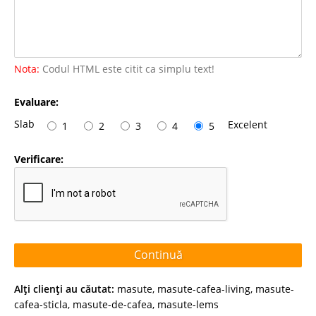
Nota:
Codul HTML este citit ca simplu text!
Evaluare:
Slab
Excelent
1
2
3
4
5
Verificare:
Continuă
Alţi clienţi au căutat:
masute
,
masute-cafea-living
,
masute-
cafea-sticla
,
masute-de-cafea
,
masute-lems