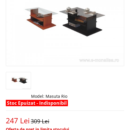
Model:
Masuta Rio
Stoc Epuizat - Indisponibil
247 Lei
309 Lei
Oferta de pret in limita stocului