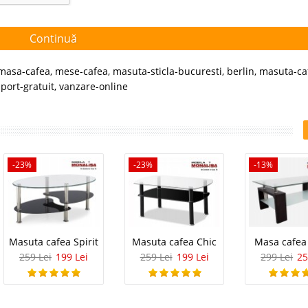
Continuă
masa-cafea
,
mese-cafea
,
masuta-sticla-bucuresti
,
berlin
,
masuta-ca
port-gratuit
,
vanzare-online
-23%
-23%
-13%
Masuta cafea Spirit
Masuta cafea Chic
Masa cafea
259 Lei
199 Lei
259 Lei
199 Lei
299 Lei
25