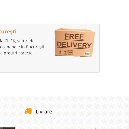
curești
la CILEK, seturi de
au canapele în București.
a prețuri corecte
Livrare