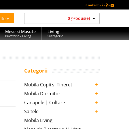
Contact -
-
-
rite
0 produs(e)
Mese si Masute
Living
Bucatarie / Living
Sufragerie
Categorii
+
Mobila Copii si Tineret
+
Mobila Dormitor
+
Canapele | Coltare
+
Saltele
Mobila Living