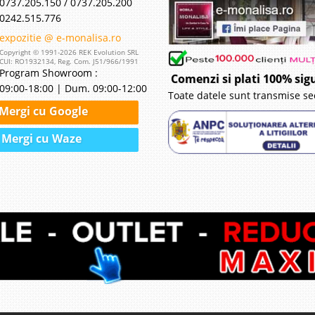
0737.205.150 / 0737.205.200
0242.515.776
expozitie @ e-monalisa.ro
Copyright © 1991-2026 REK Evolution SRL
CUI: RO1932134, Reg. Com. J51/966/1991
Program Showroom :
Comenzi si plati 100% sig
09:00-18:00 | Dum. 09:00-12:00
Toate datele sunt transmise se
Mergi cu Google
Mergi cu Waze