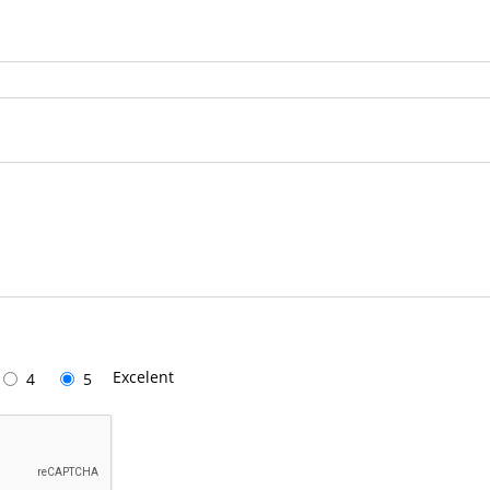
Excelent
4
5