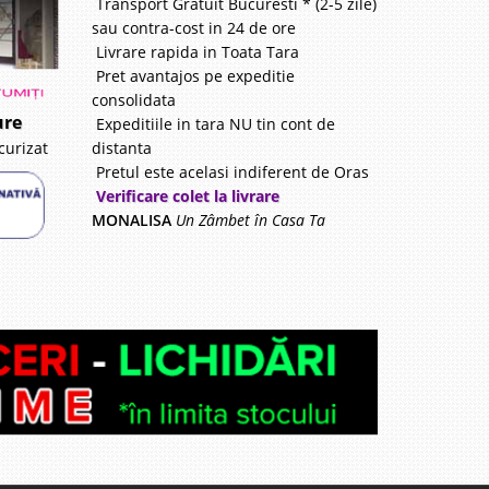
Transport Gratuit Bucuresti * (2-5 zile)
sau contra-cost in 24 de ore
Livrare rapida in Toata Tara
Pret avantajos pe expeditie
consolidata
ure
Expeditiile in tara NU tin cont de
distanta
curizat
Pretul este acelasi indiferent de Oras
Verificare colet la livrare
MONALISA
Un Zâmbet în Casa Ta