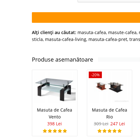
Alţi clienţi au căutat:
masuta-cafea
,
masute-cafea
,
sticla
,
masuta-cafea-living
,
masuta-cafea-pret
,
trans
Produse asemanătoare
-20%
Masuta de Cafea
Masuta de Cafea
Vento
Rio
398 Lei
309 Lei
247 Lei