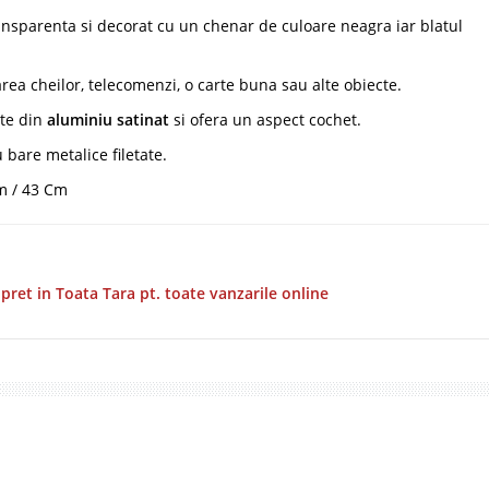
transparenta si decorat cu un chenar de culoare neagra iar blatul
area cheilor, telecomenzi, o carte buna sau alte obiecte.
ite din
aluminiu satinat
si ofera un aspect cochet.
 bare metalice filetate.
m / 43 Cm
 pret in Toata Tara pt. toate vanzarile online