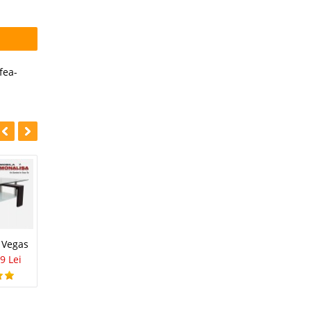
fea-
-34%
-30%
Masa Cafea
 Vegas
Set Masa rotunda
Moderno
9 Lei
Radius cu 4 scaune
792 Lei
552 Lei
- Oferta de pret
979 Lei
649 Lei