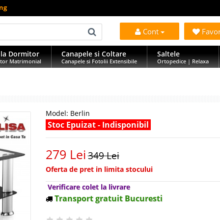
ing
Cont
Favo
la Dormitor
Canapele si Coltare
Saltele
tor Matrimonial
Canapele si Fotolii Extensibile
Ortopedice | Relaxa
Model:
Berlin
Stoc Epuizat - Indisponibil
279 Lei
349 Lei
Oferta de pret in limita stocului
Verificare colet la livrare
Transport gratuit Bucuresti