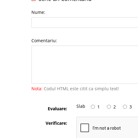
Nume:
Comentariu:
Nota:
Codul HTML este citit ca simplu text!
Slab
1
2
3
Evaluare:
Verificare: