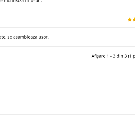
le monteaza fff usor .
ate, se asambleaza usor.
Afișare 1 - 3 din 3 (1 