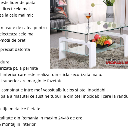
te lider de piata,
 direct cele mai
a la cele mai mici
masute de cafea pentru
selecteaza cele mai
motii de pret.
preciat datorita
-dura.
urizata pt. a permite
l inferior care este realizat din sticla securizata mata.
l superior are marginile fazetate.
combinatie intre mdf vopsit alb lucios si otel inoxidabil.
ala a masutei ce sustine tuburile din otel inoxidabil care la randu
tije metalice filetate.
ocalitate din Romania in maxim 24-48 de ore
e montaj in interior