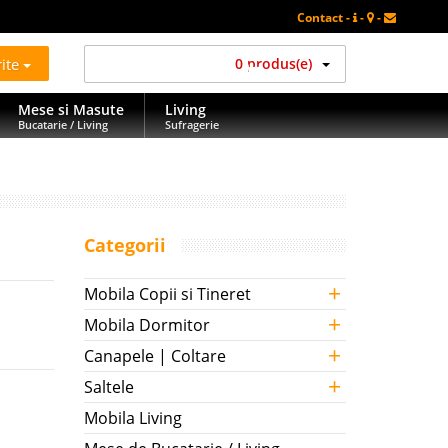
Contact -
-
-
rite
0 produs(e)
Mese si Masute
Living
Bucatarie / Living
Sufragerie
Categorii
+
Mobila Copii si Tineret
+
Mobila Dormitor
+
Canapele | Coltare
+
Saltele
Mobila Living