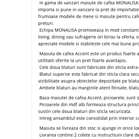
In gama de vanzari masute de cafea MONALISA es
importa si pune in vanzare la pret de importator
frumoase modele de mese si masute pentru cafe
preturi.
Echipa MONALISA promoveaza in mod constant 
living, dining sau sufragerie ori birou la oferta, 
apreciate modele si stabileste cele mai bune pro
Masuta de cafea Accent este un produs foarte a
utilitatii oferite la un pret foarte avantajos.
Cele doua blaturi sunt fabricate din sticla extra
Blatul superior este fabricat din sticla clara sec
vizibilitate asupra obiectelor depozitate pe blatu
Ambele blaturi au marginile atent finisate, blatu
Baza masutei de cafea Accent, picioarele, sunt o 
Picioarele din mdf alb formeaza structura princip
sustin cele doua blaturi din sticla securizata.
Intreg ansamblul este consolidat prin interior cu 
Masuta se livreaza din stoc si ajunge in orice l
Livrarea contine 2 colete cu instructiuni clare d