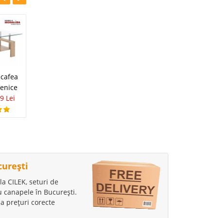
-31%
cafea
Masuta de cafea
Venice
ieftina din sticla
9 Lei
moderna Offset
289 Lei
199 Lei
curești
la CILEK, seturi de
au canapele în București.
a prețuri corecte