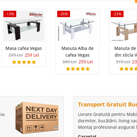
-13%
-26%
-23%
Masa cafea Vegas
Masuta Alba de
Masuta de 
299 Lei
259 Lei
cafea Vegas
din sticla 
349 Lei
259 Lei
310 Lei
23
Transport Gratuit Bu
ia.
Livrare Gratuită pentru Mobi
dormitor, bucătării, living s
Montaj profesional asigurat l
Garantat