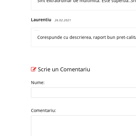
Sint extraordinar de multimita. Este superba..Sr
Laurentiu
26.02.2021
Corespunde cu descrierea, raport bun pret-calit
Scrie un Comentariu
Nume:
Comentariu: