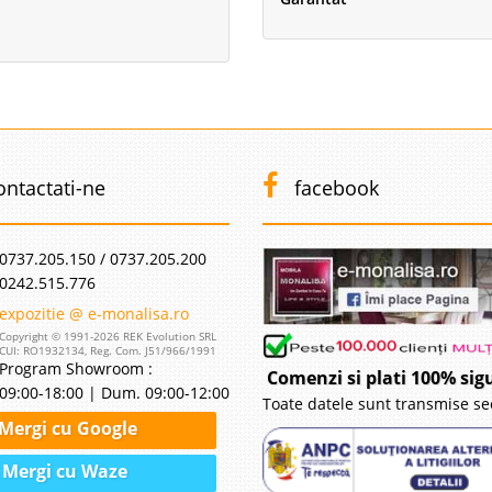
ontactati-ne
facebook
0737.205.150 / 0737.205.200
0242.515.776
expozitie @ e-monalisa.ro
Copyright © 1991-2026 REK Evolution SRL
CUI: RO1932134, Reg. Com. J51/966/1991
Program Showroom :
Comenzi si plati 100% sig
09:00-18:00 | Dum. 09:00-12:00
Toate datele sunt transmise se
Mergi cu Google
Mergi cu Waze