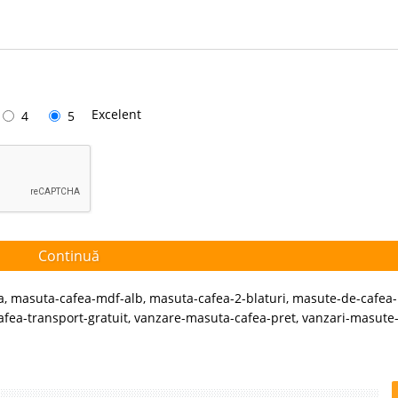
Excelent
4
5
Continuă
a
,
masuta-cafea-mdf-alb
,
masuta-cafea-2-blaturi
,
masute-de-cafea-i
fea-transport-gratuit
,
vanzare-masuta-cafea-pret
,
vanzari-masute-