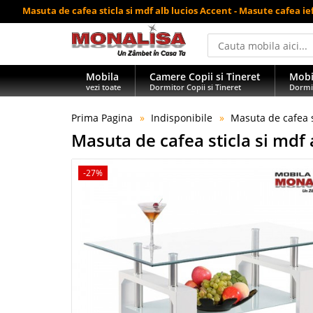
Masuta de cafea sticla si mdf alb lucios Accent - Masute cafea ie
Mobila
Camere Copii si Tineret
Mobi
vezi toate
Dormitor Copii si Tineret
Dormi
Prima Pagina
Indisponibile
Masuta de cafea s
Masuta de cafea sticla si mdf 
-27%