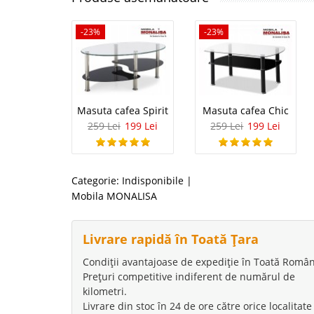
-23%
-23%
Masuta cafea Spirit
Masuta cafea Chic
259 Lei
199 Lei
259 Lei
199 Lei
Categorie:
Indisponibile
|
Mobila MONALISA
Livrare rapidă în Toată Țara
Condiții avantajoase de expediție în Toată Român
Prețuri competitive indiferent de numărul de
kilometri.
Livrare din stoc în 24 de ore către orice localitate