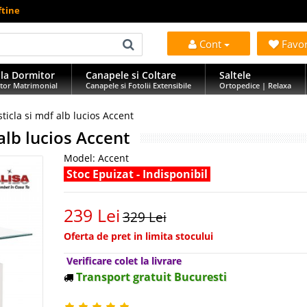
ftine
Cont
Favo
la Dormitor
Canapele si Coltare
Saltele
tor Matrimonial
Canapele si Fotolii Extensibile
Ortopedice | Relaxa
ticla si mdf alb lucios Accent
alb lucios Accent
Model:
Accent
Stoc Epuizat - Indisponibil
239 Lei
329 Lei
Oferta de pret in limita stocului
Verificare colet la livrare
Transport gratuit Bucuresti