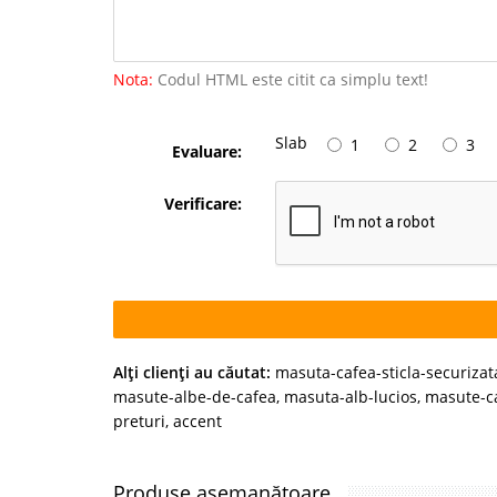
Nota:
Codul HTML este citit ca simplu text!
Slab
1
2
3
Evaluare:
Verificare:
Alţi clienţi au căutat:
masuta-cafea-sticla-securizat
masute-albe-de-cafea
,
masuta-alb-lucios
,
masute-ca
preturi
,
accent
Produse asemanătoare