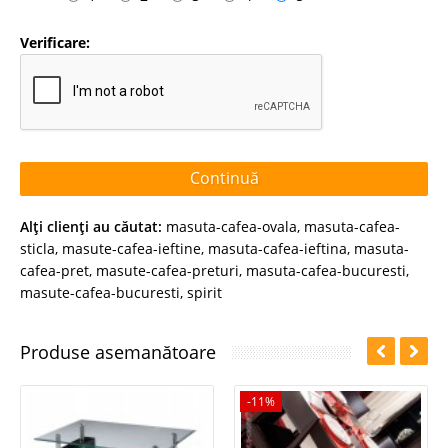
Verificare:
Continuă
Alţi clienţi au căutat:
masuta-cafea-ovala
,
masuta-cafea-
sticla
,
masute-cafea-ieftine
,
masuta-cafea-ieftina
,
masuta-
cafea-pret
,
masute-cafea-preturi
,
masuta-cafea-bucuresti
,
masute-cafea-bucuresti
,
spirit
Produse asemanătoare
-11%