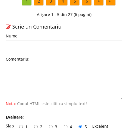
1
2
3
4
5
6
>
>|
Afișare 1 - 5 din 27 (6 pagini)
Scrie un Comentariu
Nume:
Comentariu:
Nota:
Codul HTML este citit ca simplu text!
Evaluare:
Slab
Excelent
1
2
3
4
5