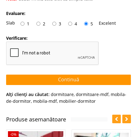
Evaluare:
Slab
Excelent
1
2
3
4
5
Verificare:
Continuă
Alţi clienţi au căutat:
dormitoare
,
dormitoare-mdf
,
mobila-
de-dormitor
,
mobila-mdf
,
mobilier-dormitor
Produse asemanătoare
-0%