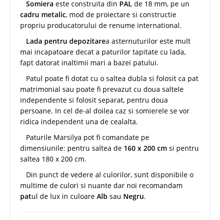
Somiera
este construita din
PAL
de 18 mm, pe un
cadru metalic
, mod de proiectare si constructie
propriu producatorului de renume international.
Lada pentru depozitare
a asternuturilor este mult
mai incapatoare decat a paturilor tapitate cu lada,
fapt datorat inaltimii mari a bazei patului.
Patul poate fi dotat cu o saltea dubla si folosit ca pat
matrimonial sau poate fi prevazut cu doua saltele
independente si folosit separat, pentru doua
persoane. In cel de-al doilea caz si somierele se vor
ridica independent una de cealalta.
Paturile Marsilya pot fi comandate pe
dimensiunile: pentru saltea de
160 x 200 cm
si pentru
saltea 180 x 200 cm.
Din punct de vedere al culorilor, sunt disponibile o
multime de culori si nuante dar noi recomandam
pat
ul de lux in culoare
Alb
sau
Negru
.