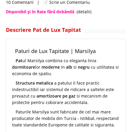
10 Comentarii
|
Scrie un Comentariu
Disponibil şi în Rate fără dobândă
(detalii)
Descriere Pat de Lux Tapitat
Paturi de Lux Tapitate | Marsilya
Pat
ul Marsilya combina cu eleganta linia
dormitoare
lor
moderne
in
alb
si
negru
cu utilitatea si
economia de spatiu.
Structura metalica
a patului il face practic
indestructibil iar sistemul de ridicare a saltelei este
prevazut cu
amortizoare pe gaz
si mecanism de
protectie pentru coborare accidentala.
Paturile Marsilya sunt fabricate de cel mai mare
producator de mobila din Turcia - Istikbal, respectand
toate standardele Europene de calitate si siguranta.