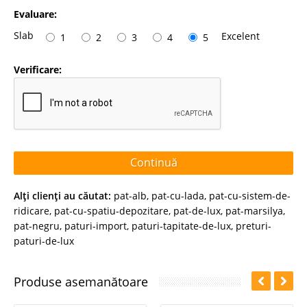
Evaluare:
Slab
Excelent
1
2
3
4
5
Verificare:
Continuă
Alţi clienţi au căutat:
pat-alb
,
pat-cu-lada
,
pat-cu-sistem-de-
ridicare
,
pat-cu-spatiu-depozitare
,
pat-de-lux
,
pat-marsilya
,
pat-negru
,
paturi-import
,
paturi-tapitate-de-lux
,
preturi-
paturi-de-lux
Produse asemanătoare