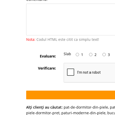
Nota:
Codul HTML este citit ca simplu text!
Slab
1
2
3
Evaluare:
Verificare:
Alţi clienţi au căutat:
pat-de-dormitor-din-piele
,
pat
piele-dormitor-pret
,
paturi-moderne-din-piele
,
bucu