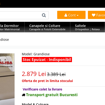
t
Cont
Favo
la Dormitor
Canapele si Coltare
Saltele
tor Matrimonial
Canapele si Fotolii Extensibile
Ortopedice | Relaxa
ndiose
Model:
Grandiose
Stoc Epuizat - Indisponibil
2.879 Lei
3.389 Lei
Oferta de pret in limita stocului
Verificare colet la livrare
Transport gratuit Bucuresti
Model & Culoare