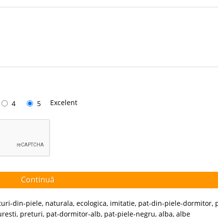
Excelent
4
5
Continuă
uri-din-piele
,
naturala
,
ecologica
,
imitatie
,
pat-din-piele-dormitor
,
resti
,
preturi
,
pat-dormitor-alb
,
pat-piele-negru
,
alba
,
albe