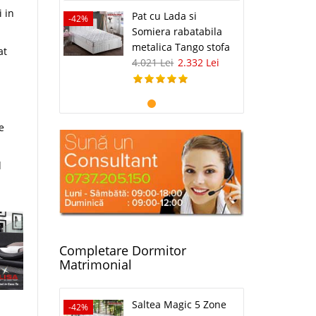
i in
Pat cu Lada si
-42%
Somiera rabatabila
metalica Tango stofa
at
4.021 Lei
2.332 Lei
e
d
Completare Dormitor
Matrimonial
Saltea Magic 5 Zone
-42%