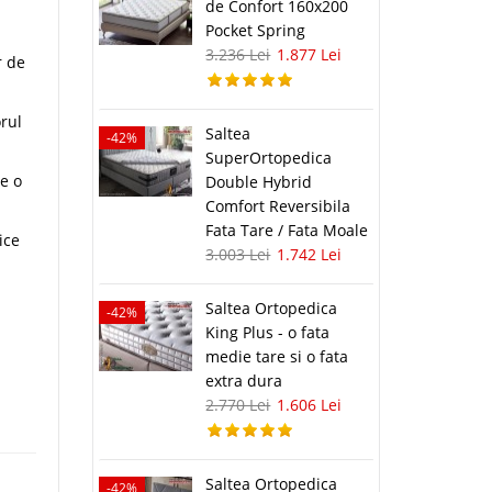
de Confort 160x200
Pocket Spring
3.236 Lei
1.877 Lei
r de
rul
Saltea
-42%
SuperOrtopedica
de o
Double Hybrid
Comfort Reversibila
Fata Tare / Fata Moale
ice
3.003 Lei
1.742 Lei
Saltea Ortopedica
-42%
King Plus - o fata
medie tare si o fata
extra dura
2.770 Lei
1.606 Lei
Saltea Ortopedica
-42%