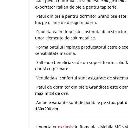
Atat pielea naturala cat si pielea ecologica folo
exportator italian de piele pentru tapiterie.
Patul din piele pentru dormitor Grandiose este
lux pe o linie de design modern.
Fiabilitatea in timp este sustinuta de o structu
unor elemente de colt metalice.
Forma patului impinge producatorul catre o execu
sensibilitate maxima.
Salteaua beneficiaza de un suport foarte solid f
dar si cu picioare.
Ventilatia si confortul sunt asigurate de sistem
Patul de dormitor din piele Grandiose este dis
maxim 24 de ore
.
Ambele variante sunt disponibile pe stoc:
pat d
160x200 cm
Importator
exclusiv
in Romania - Mobila MONALI