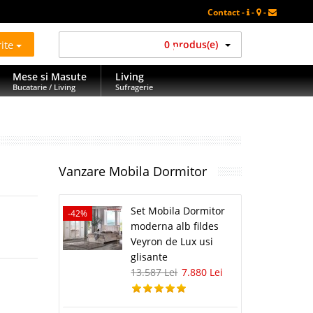
Contact -
-
-
rite
0 produs(e)
Mese si Masute
Living
Bucatarie / Living
Sufragerie
Vanzare Mobila Dormitor
Set Mobila Dormitor
-42%
moderna alb fildes
Veyron de Lux usi
glisante
13.587 Lei
7.880 Lei