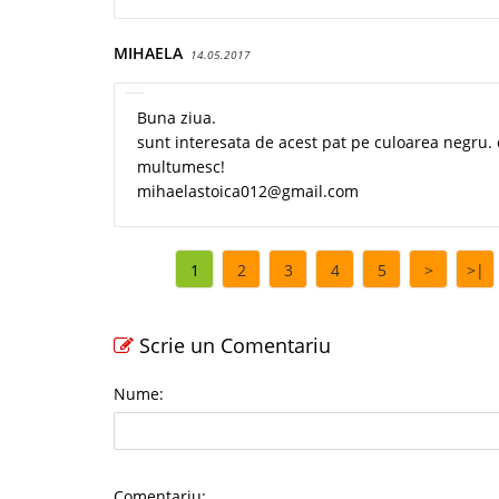
MIHAELA
14.05.2017
Buna ziua.
sunt interesata de acest pat pe culoarea negru. 
multumesc!
mihaelastoica012@gmail.com
1
2
3
4
5
>
>|
Scrie un Comentariu
Nume:
Comentariu: