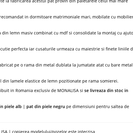
site la fabricarea acestui pat provin din paletarele celui mai mare
 recomandat in dormitoare matrimoniale mari, mobilate cu mobilie
ra din lemn masiv combinat cu mdf si consolidate la montaj cu ajuto
tie perfecta iar cusaturile urmeaza cu maiestrie si finete liniile 
abricat pe o rama din metal dublata la jumatate atat cu bare metal
ul din lamele elastice de lemn pozitionate pe rama somierei.
tribuit in Romania exclusiv de MONALISA si
se livreaza din stoc in
in piele alb
|
pat din piele negru
pe dimensiuni pentru saltea de
SA | copierea modelului/pozelor este interzisa