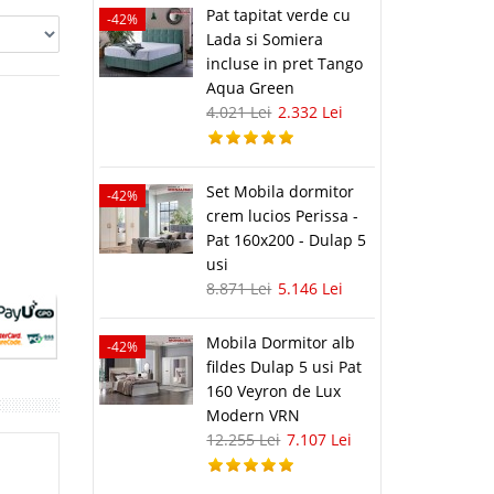
Pat tapitat verde cu
-42%
Lada si Somiera
incluse in pret Tango
Aqua Green
4.021 Lei
2.332 Lei
Set Mobila dormitor
-42%
crem lucios Perissa -
Pat 160x200 - Dulap 5
usi
8.871 Lei
5.146 Lei
Mobila Dormitor alb
-42%
fildes Dulap 5 usi Pat
160 Veyron de Lux
Modern VRN
12.255 Lei
7.107 Lei