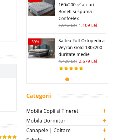
160x200 ✅ arcuri
Bonell si spuma
ConfoFlex
1.912 Lei
1.109 Lei
Saltea Full Ortopedica
-39%
Veyron Gold 180x200
duritate medie
4.420 Lei
2.679 Lei
Categorii
+
Mobila Copii si Tineret
+
Mobila Dormitor
+
Canapele | Coltare
+