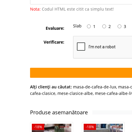
Nota:
Codul HTML este citit ca simplu text!
Slab
1
2
3
Evaluare:
Verificare:
Alţi clienţi au căutat:
masa-de-cafea-de-lux
,
masa-d
cafea-clasice
,
mese-clasice-albe
,
mese-cafea-albe-li
Produse asemanătoare
-18%
-18%