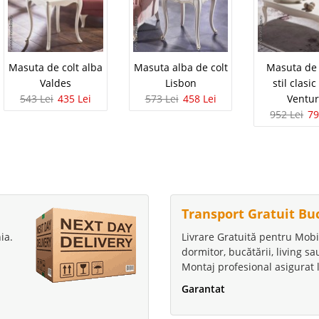
Masuta de colt alba
Masuta alba de colt
Masuta de 
Valdes
Lisbon
stil clasi
543 Lei
435 Lei
573 Lei
458 Lei
Ventu
952 Lei
79
Transport Gratuit Bu
ia.
Livrare Gratuită pentru Mobi
dormitor, bucătării, living s
Montaj profesional asigurat l
Garantat