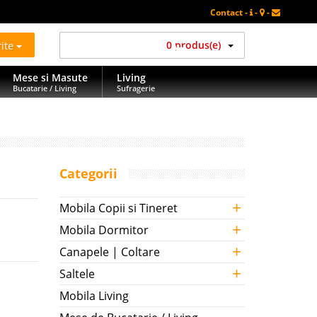
Contact -
-
-
rite
0 produs(e)
Mese si Masute
Living
Bucatarie / Living
Sufragerie
Categorii
+
Mobila Copii si Tineret
+
Mobila Dormitor
+
Canapele | Coltare
+
Saltele
Mobila Living