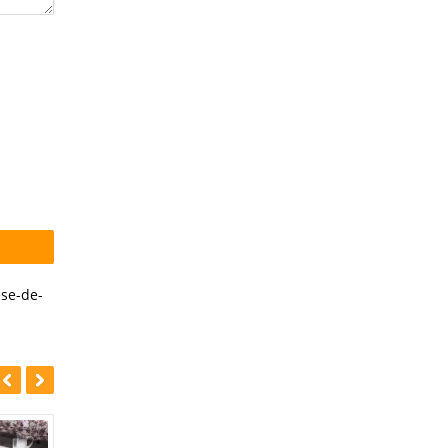
se-de-
-24%
-19%