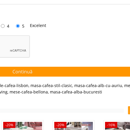
Excelent
4
5
Continuă
e-cafea-lisbon
,
masa-cafea-stil-clasic
,
masa-cafea-alb-cu-auriu
,
me
ving
,
mese-cafea-bellona
,
masa-cafea-alba-bucuresti
-20%
-20%
-16%