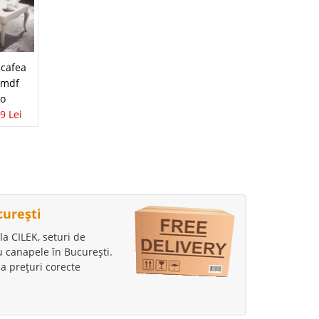
Masuta de Cafea cu
cafea
Masa cafea Living
Sertare Venturo
c mdf
moderna - Feeling
850 Lei
690 Lei
ro
oak S
9 Lei
693 Lei
529 Lei
curești
la CILEK, seturi de
au canapele în București.
a prețuri corecte