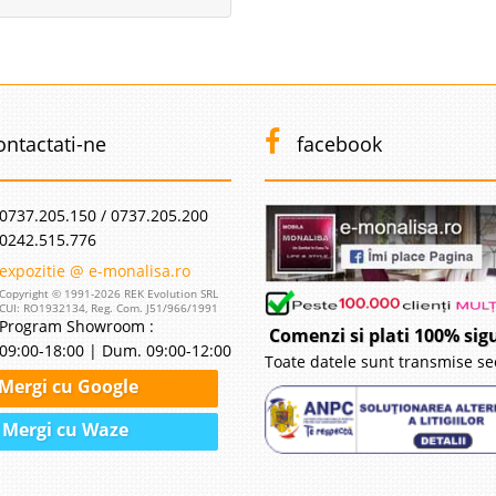
ontactati-ne
facebook
0737.205.150 / 0737.205.200
0242.515.776
expozitie @ e-monalisa.ro
Copyright © 1991-2026 REK Evolution SRL
CUI: RO1932134, Reg. Com. J51/966/1991
Program Showroom :
Comenzi si plati 100% sig
09:00-18:00 | Dum. 09:00-12:00
Toate datele sunt transmise se
Mergi cu Google
Mergi cu Waze