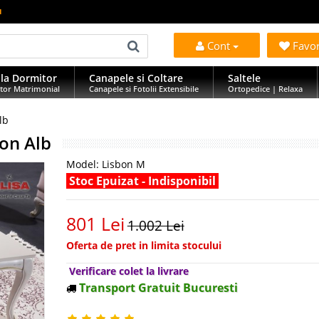
u
Cont
Favo
la Dormitor
Canapele si Coltare
Saltele
tor Matrimonial
Canapele si Fotolii Extensibile
Ortopedice | Relaxa
lb
bon Alb
Model:
Lisbon M
Stoc Epuizat - Indisponibil
801 Lei
1.002 Lei
Oferta de pret in limita stocului
Verificare colet la livrare
Transport Gratuit Bucuresti