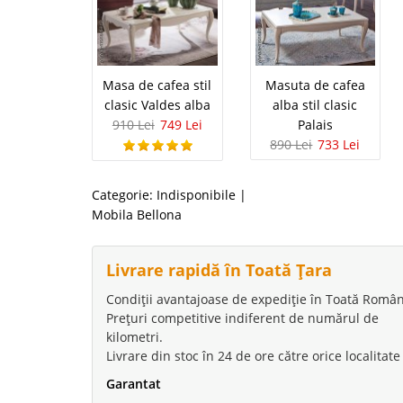
Masa de cafea stil
Masuta de cafea
clasic Valdes alba
alba stil clasic
910 Lei
749 Lei
Palais
890 Lei
733 Lei
Categorie:
Indisponibile
|
Mobila Bellona
Livrare rapidă în Toată Țara
Condiții avantajoase de expediție în Toată Român
Prețuri competitive indiferent de numărul de
kilometri.
Livrare din stoc în 24 de ore către orice localitate
Garantat