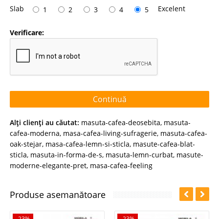
Slab
Excelent
1
2
3
4
5
Verificare:
Continuă
Alţi clienţi au căutat:
masuta-cafea-deosebita
,
masuta-
cafea-moderna
,
masa-cafea-living-sufragerie
,
masuta-cafea-
oak-stejar
,
masa-cafea-lemn-si-sticla
,
masute-cafea-blat-
sticla
,
masuta-in-forma-de-s
,
masuta-lemn-curbat
,
masute-
moderne-elegante-pret
,
masa-cafea-feeling
Produse asemanătoare
-23%
-23%