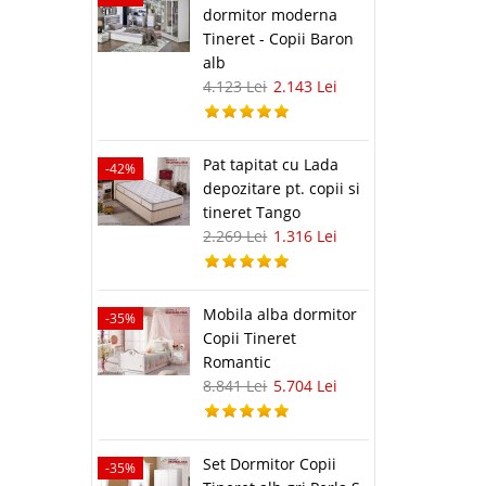
dormitor moderna
Tineret - Copii Baron
alb
4.123 Lei
2.143 Lei
Pat tapitat cu Lada
-42%
depozitare pt. copii si
tineret Tango
2.269 Lei
1.316 Lei
Mobila alba dormitor
-35%
Copii Tineret
Romantic
8.841 Lei
5.704 Lei
Set Dormitor Copii
-35%