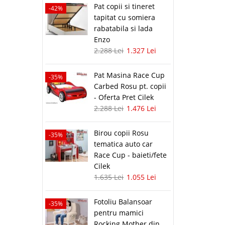
Pat copii si tineret
-42%
tapitat cu somiera
rabatabila si lada
Enzo
2.288 Lei
1.327 Lei
Pat Masina Race Cup
-35%
Carbed Rosu pt. copii
- Oferta Pret Cilek
2.288 Lei
1.476 Lei
Birou copii Rosu
-35%
tematica auto car
Race Cup - baieti/fete
Cilek
1.635 Lei
1.055 Lei
Fotoliu Balansoar
-35%
pentru mamici
Rocking Mother din