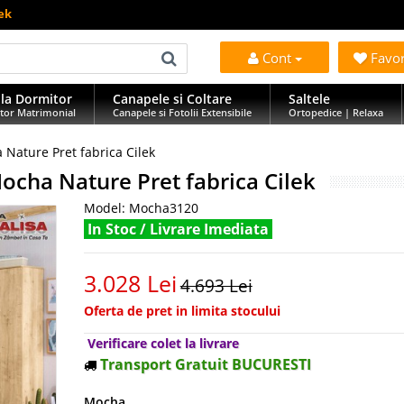
ek
Cont
Favo
la Dormitor
Canapele si Coltare
Saltele
tor Matrimonial
Canapele si Fotolii Extensibile
Ortopedice | Relaxa
 Nature Pret fabrica Cilek
ocha Nature Pret fabrica Cilek
Model:
Mocha3120
In Stoc / Livrare Imediata
3.028 Lei
4.693 Lei
Oferta de pret in limita stocului
Verificare colet la livrare
Transport Gratuit BUCURESTI
Mocha