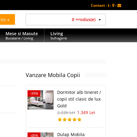
Contact -
-
-
rite
0 produs(e)
Mese si Masute
Living
Bucatarie / Living
Sufragerie
Vanzare Mobila Copii
Dormitor alb tineret /
-39%
copii stil clasic de lux
Gold
2.226 Lei
1.349 Lei
Dulap Mobila
-48%