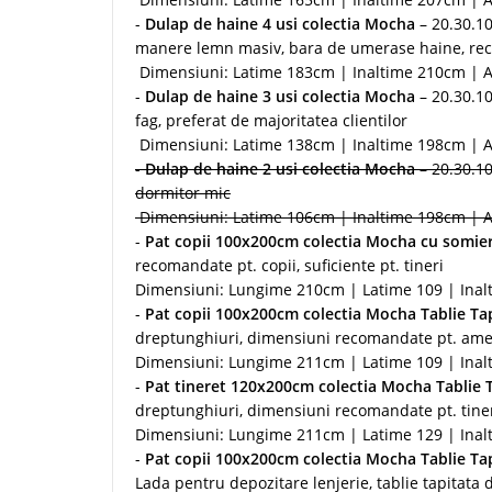
-
Dulap de haine 4 usi colectia Mocha
– 20.30.10
manere lemn masiv, bara de umerase haine, rec
Dimensiuni: Latime 183cm | Inaltime 210cm |
-
Dulap de haine 3 usi colectia Mocha
– 20.30.10
fag, preferat de majoritatea clientilor
Dimensiuni: Latime 138cm | Inaltime 198cm |
-
Dulap de haine 2 usi colectia Mocha
– 20.30.10
dormitor mic
Dimensiuni: Latime 106cm | Inaltime 198cm |
-
Pat copii 100x200cm colectia Mocha cu somier
recomandate pt. copii, suficiente pt. tineri
Dimensiuni: Lungime 210cm | Latime 109 | Ina
-
Pat copii 100x200cm colectia Mocha Tablie Tap
dreptunghiuri, dimensiuni recomandate pt. ame
Dimensiuni: Lungime 211cm | Latime 109 | Ina
-
Pat tineret 120x200cm colectia Mocha Tablie T
dreptunghiuri, dimensiuni recomandate pt. tine
Dimensiuni: Lungime 211cm | Latime 129 | Ina
-
Pat copii 100x200cm colectia Mocha Tablie Tap
Lada pentru depozitare lenjerie, tablie tapitat