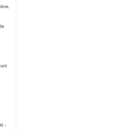
line,
 de
iuni
00 –