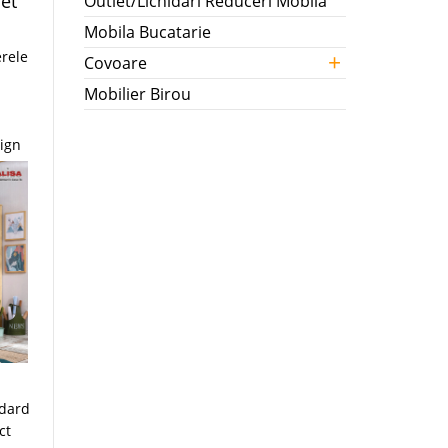
et
Outlet/Lichidari Reduceri Mobila
Mobila Bucatarie
+
erele
Covoare
Mobilier Birou
sign
ndard
ct