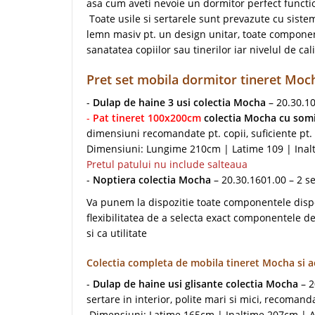
asa cum aveti nevoie un dormitor perfect functi
Toate usile si sertarele sunt prevazute cu siste
lemn masiv pt. un design unitar, toate component
sanatatea copiilor sau tinerilor iar nivelul de cal
Pret set mobila dormitor tineret Moc
-
Dulap de haine 3 usi colectia Mocha
– 20.30.10
-
Pat tineret 100x200cm
colectia Mocha cu somi
dimensiuni recomandate pt. copii, suficiente pt. 
Dimensiuni: Lungime 210cm | Latime 109 | Ina
Pretul patului nu include salteaua
-
Noptiera colectia Mocha
– 20.30.1601.00 – 2 
Va punem la dispozitie toate componentele dispon
flexibilitatea de a selecta exact componentele de
si ca utilitate
Colectia completa de mobila tineret Mocha si ac
-
Dulap de haine usi glisante colectia Mocha
– 2
sertare in interior, polite mari si mici, recoman
Dimensiuni: Latime 165cm | Inaltime 207cm |