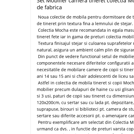
Set Mobilier camera tineret colectia 
de fabrica
Noua colectie de mobila pentru dormitoare de t
de tineret prin textura fina a lemnului de stejar.
Colectia Mocha este recomandata in egala masura
tineret fete iar in gama de preturi colectia mobi
Textura finisajul stejar si culoarea suprafetelor
natural, asigura un ambient calm plin de siguran
Din punct de vedere functional setul de mobilie
componentele necesare diferitelor configuratii a
necesitatile de mobilare camere de copii si tinere
ani 14 sau 15 ani si chair adolescenti de liceu sa
Astfel in colectia de mobila tineret si copii Mo
mobilier precum dulapuri de haine cu usi glisant
si 3 usi, paturi de copii sau tineret cu dimensi
120x200cm, cu sertar sau cu lada pt. depozitare,
suprapuse, birouri si biblioteci pt. camera de s
sertare sau diferite accesorii pt. o amenajare cam
Pentru exemplificare am selectat din Colectia 
urmand ca dvs. , in functie de preturi varsta co