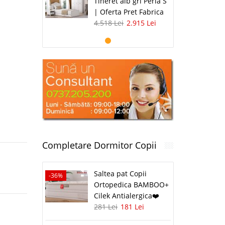
Tineret alb gri Perla S
| Oferta Pret Fabrica
4.518 Lei
2.915 Lei
Completare Dormitor Copii
Saltea pat Copii
-36%
Ortopedica BAMBOO+
Cilek Antialergica❤️
281 Lei
181 Lei