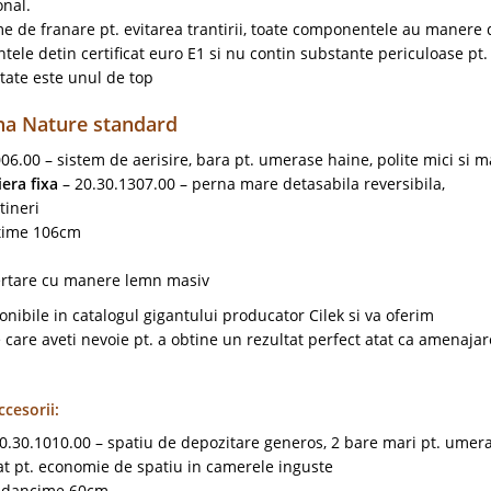
onal.
me de franare pt. evitarea trantirii, toate componentele au manere 
ele detin certificat euro E1 si nu contin substante periculoase pt.
itate este unul de top
ha Nature standard
06.00 – sistem de aerisire, bara pt. umerase haine, polite mici si m
era fixa
– 20.30.1307.00 – perna mare detasabila reversibila,
tineri
ltime 106cm
sertare cu manere lemn masiv
ibile in catalogul gigantului producator Cilek si va oferim
 care aveti nevoie pt. a obtine un rezultat perfect atat ca amenajar
cesorii:
0.30.1010.00 – spatiu de depozitare generos, 2 bare mari pt. umera
dat pt. economie de spatiu in camerele inguste
 Adancime 60cm