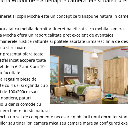
Mocha Woodline – Amenajare camera fete si baieti ⭐ Pr
ineret si copii Mocha este un concept ce transpune natura in cam
 atat ca mobila dormitor tineret baieti cat si ca mobila camera
la Mocha ofera un raport calitate pret excelent de avantajos.
 manerele rustice rafturile si politele asortate urmaresc linia de de
ta si relaxare.
r prezentat ofera toate
stfel incat acopera toate
t de la 6-7 ani 8 ani 10
u facultate.
cha regasim piese de
e cu 4 usi si oglinda cu 2
uni de 100x200cm sau
 noptiera, paturi
tudiu dar si comode cu
era tineret in stil natural
Mocha un set de componente necesare mobilarii unui dormitor sta
piilor sau tinerilor, camera mica sau camera mare sa configurati exa