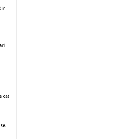
din
ari
e cat
se,