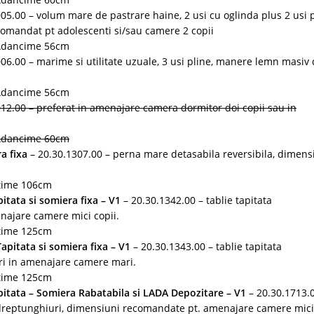
05.00 – volum mare de pastrare haine, 2 usi cu oglinda plus 2 usi p
omandat pt adolescenti si/sau camere 2 copii
 Adancime 56cm
06.00 – marime si utilitate uzuale, 3 usi pline, manere lemn masiv
 Adancime 56cm
12.00 – preferat in amenajare camera dormitor doi copii sau in
 Adancime 60cm
a fixa
– 20.30.1307.00 – perna mare detasabila reversibila, dimens
ltime 106cm
itata si somiera fixa – V1
– 20.30.1342.00 – tablie tapitata
najare camere mici copii.
ltime 125cm
apitata si somiera fixa – V1
– 20.30.1343.00 – tablie tapitata
ri in amenajare camere mari.
ltime 125cm
itata – Somiera Rabatabila si LADA Depozitare – V1
– 20.30.1713.
a dreptunghiuri, dimensiuni recomandate pt. amenajare camere mici