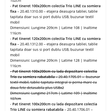
102cm
-
Pat tineret 100x200cm colectia Trio LINE cu somiera
fixa
– 20.40.1310.00 – etajera deasupra tabliei, tablie
tapitata doar sus si port dublu USB, buzunar textil
mobil
Dimensiuni: Lungime 209cm | Latime 108 | Inaltime
116cm
-
Pat tineret 120x200cm colectia Trio LINE cu somiera
fixa
– 20.40.1312.00 – etajera deasupra tabliei, tablie
tapitata doar sus si port dublu USB, buzunar textil
mobil
Dimensiuni: Lungime 209cm | Latime 128 | Inaltime
116cm
-
Pat tineret 100x200cm cu lada depozitare colectia
Trio cu somiera rabatabila
– 20.40.1705.01 – buzunar
textil mobil, tablie tapitata integral si perna mare cu
doua fete detasabila plus USBx2
Dimensiuni: Lungime 217cm | Latime 109 | Inaltime
107cm
-
Pat tineret 100x200cm cu lada depozitare colectia
Trio LINE cu somiera rabatabila
– 20.40.1706.01 –