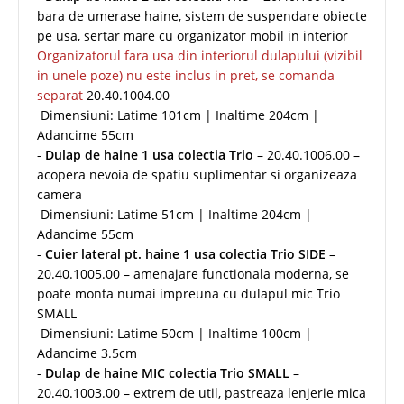
bara de umerase haine, sistem de suspendare obiecte
pe usa, sertar mare cu organizator mobil in interior
Organizatorul fara usa din interiorul dulapului (vizibil
in unele poze) nu este inclus in pret, se comanda
separat
20.40.1004.00
Dimensiuni: Latime 101cm | Inaltime 204cm |
Adancime 55cm
-
Dulap de haine 1 usa colectia Trio
– 20.40.1006.00 –
acopera nevoia de spatiu suplimentar si organizeaza
camera
Dimensiuni: Latime 51cm | Inaltime 204cm |
Adancime 55cm
-
Cuier lateral pt. haine 1 usa colectia Trio SIDE
–
20.40.1005.00 – amenajare functionala moderna, se
poate monta numai impreuna cu dulapul mic Trio
SMALL
Dimensiuni: Latime 50cm | Inaltime 100cm |
Adancime 3.5cm
-
Dulap de haine MIC colectia Trio SMALL
–
20.40.1003.00 – extrem de util, pastreaza lenjerie mica