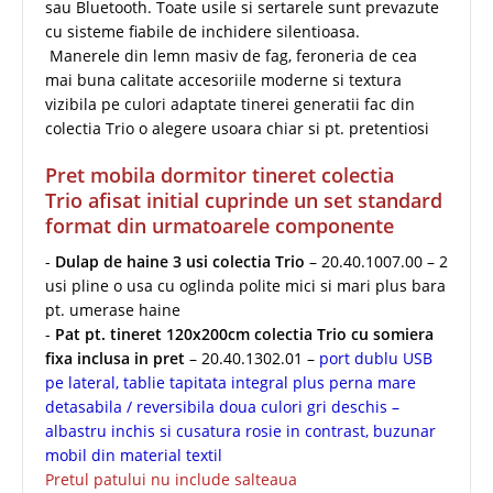
sau Bluetooth. Toate usile si sertarele sunt prevazute
cu sisteme fiabile de inchidere silentioasa.
Manerele din lemn masiv de fag, feroneria de cea
mai buna calitate accesoriile moderne si textura
vizibila pe culori adaptate tinerei generatii fac din
colectia Trio o alegere usoara chiar si pt. pretentiosi
Pret mobila dormitor tineret colectia
Trio afisat initial cuprinde un set standard
format din urmatoarele componente
-
Dulap de haine 3 usi colectia Trio
– 20.40.1007.00 – 2
usi pline o usa cu oglinda polite mici si mari plus bara
pt. umerase haine
-
Pat pt. tineret 120x200cm colectia Trio cu somiera
fixa inclusa in pret
– 20.40.1302.01 –
port dublu USB
pe lateral, tablie tapitata integral plus perna mare
detasabila / reversibila doua culori gri deschis –
albastru inchis si cusatura rosie in contrast, buzunar
mobil din material textil
Pretul patului nu include salteaua