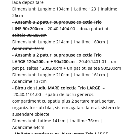
lada depozitare
Dimensiuni: Lungime 194cm | Latime 123 | Inaltime
26cm
-
Ansamblu 2 paturi suprapuse colectia Trio
LINE 90x200cm
– 20.40.1404.00 – doua paturi pt.
saltele 90x200cm
Dimensiuni: Lungime 214cm | Inaltime 160cm |
Adancime 97cm
-
Ansamblu 2 paturi suprapuse colectia Trio
LARGE 120x200cm + 90x200cm
– 20.40.1401.01 – un
pat pt. saltea 120x200cm + un pat pt. saltea 90x200cm
Dimensiuni: Lungime 210cm | Inaltime 161cm |
Adancime 137cm
-
Birou de studiu MARE colectia Trio LARGE
–
20.40.1101.00 – spatiu de lucru generos,
compartiment cu spatiu plus 2 sertare mari, sertar,
organizator sub blat, sistem agatare lateral, sistem de
susendare obiecte
Dimensiuni: Latime 141cm | Inaltime 76cm |
Adancime 64cm
-
Unitate superioara pt. birou mare Trio LARGE
–