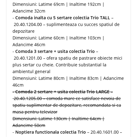
Dimensiuni: Latime 69cm | Inaltime 192cm |
Adancime 32cm
-
Comoda inalta cu 5 sertare colectia Trio TALL
–
20.40.1204.00 – suplimenteaza cu succes spatiul de
depozitare
Dimensiuni: Latime 60cm | Inaltime 103cm |
Adancime 46cm
-
Comoda 3 sertare + usita colectia Trio
–
20.40.1201.00 – ofera spatiu de pastrare obiecte mici
plus sertar cu cheie. Contribuie substantial la
ambientul general
Dimensiuni: Latime 80cm | Inaltime 83cm | Adancime
46cm
-
Comoda 2 sertare + usita colectia Trio LARGE
–
20.40.1205.00 – comoda mare ce satisface nevoia de
spatiu suplimentar de depozitare, recomandata si ca
masa pentru televizor
Dimensiuni: Latime 130cm | Inaltime 64cm |
Adancime 50cm
-
Noptiera functionala colectia Trio
– 20.40.1601.00 –