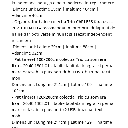
la indemana, adauga o nota moderna intregii camere
Dimensiuni: Latime 39cm | Inaltime 104cm |
Adancime 46cm
-
Organizator haine colectia Trio CAPLESS fara usa
–
20.40.1004.00 – recomandat in interiorul dulapului de
haine dar potriveste minunat si asezat independent
in camera
Dimensiuni: Latime 39cm | Inaltime 88cm |
Adancime 32cm
-
Pat tineret 100x200cm colectia Trio cu somiera
fixa
– 20.40.1301.01 – tablie tapitata integral si perna
mare detasabila plus port dublu USB, buzunat textil
mobil
Dimensiuni: Lungime 214cm | Latime 109 | Inaltime
102cm
-
Pat tineret 120x200cm colectia Trio cu somiera
fixa
– 20.40.1302.01 – tablie tapitata integral si perna
mare detasabila plus port x2 USB, buzunar textil
mobil
Dimensiuni: Lungime 214cm | Latime 129 | Inaltime