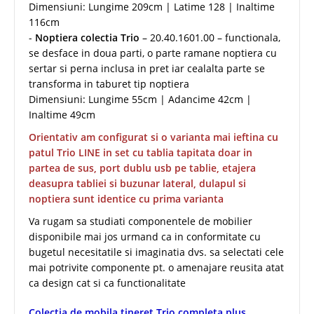
Dimensiuni: Lungime 209cm | Latime 128 | Inaltime
116cm
-
Noptiera colectia Trio
– 20.40.1601.00 – functionala,
se desface in doua parti, o parte ramane noptiera cu
sertar si perna inclusa in pret iar cealalta parte se
transforma in taburet tip noptiera
Dimensiuni: Lungime 55cm | Adancime 42cm |
Inaltime 49cm
Orientativ am configurat si o varianta mai ieftina cu
patul Trio LINE in set cu tablia tapitata doar in
partea de sus, port dublu usb pe tablie, etajera
deasupra tabliei si buzunar lateral, dulapul si
noptiera sunt identice cu prima varianta
Va rugam sa studiati componentele de mobilier
disponibile mai jos urmand ca in conformitate cu
bugetul necesitatile si imaginatia dvs. sa selectati cele
mai potrivite componente pt. o amenajare reusita atat
ca design cat si ca functionalitate
Colectia de mobila tineret Trio completa plus