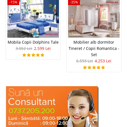
-15%
-35%
Mobila Copii Dolphins Tale
Mobilier alb dormitor
3.052 Lei
2.599 Lei
Tineret / Copii Romantica -
Set
6.593 Lei
4.253 Lei