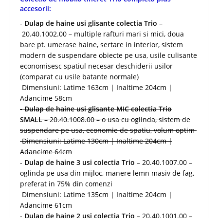
accesorii:
-
Dulap de haine usi glisante colectia Trio
–
20.40.1002.00 – multiple rafturi mari si mici, doua
bare pt. umerase haine, sertare in interior, sistem
modern de suspendare obiecte pe usa, usile culisante
economisesc spatiul necesar deschiderii usilor
(comparat cu usile batante normale)
Dimensiuni: Latime 163cm | Inaltime 204cm |
Adancime 58cm
-
Dulap de haine usi glisante MIC colectia Trio
SMALL
– 20.40.1008.00 – o usa cu oglinda, sistem de
suspendare pe usa, economie de spatiu, volum optim
Dimensiuni: Latime 130cm | Inaltime 204cm |
Adancime 64cm
-
Dulap de haine 3 usi colectia Trio
– 20.40.1007.00 –
oglinda pe usa din mijloc, manere lemn masiv de fag,
preferat in 75% din comenzi
Dimensiuni: Latime 135cm | Inaltime 204cm |
Adancime 61cm
-
Dulap de haine 2 usi colectia Trio
– 20.40.1001.00 –