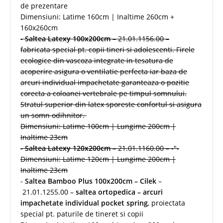
de prezentare
Dimensiuni: Latime 160cm | Inaltime 260cm +
160x260cm
-
Saltea Latexy 100x200cm
– 21.01.1156.00 –
fabricata special pt. copii tineri si adolescenti. Firele
ecologice din vascoza integrate in tesatura de
acoperire asigura o ventilatie perfecta iar baza de
arcuri individual impachetate garanteaza o pozitie
corecta a coloanei vertebrale pe timpul somnului.
Stratul superior din latex sporeste confortul si asigura
un somn odihnitor.
Dimensiuni: Latime 100cm | Lungime 200cm |
Inaltime 23cm
-
Saltea Latexy 120x200cm
– 21.01.1160.00 – -"-
Dimensiuni: Latime 120cm | Lungime 200cm |
Inaltime 23cm
-
Saltea Bamboo Plus 100x200cm – Cilek
–
21.01.1255.00 –
saltea ortopedica – arcuri
impachetate individual pocket spring
, proiectata
special pt. paturile de tineret si copii