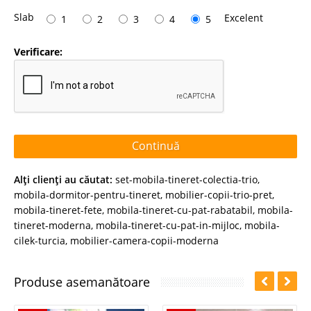
Slab
Excelent
1
2
3
4
5
Verificare:
Continuă
Alţi clienţi au căutat:
set-mobila-tineret-colectia-trio
,
mobila-dormitor-pentru-tineret
,
mobilier-copii-trio-pret
,
mobila-tineret-fete
,
mobila-tineret-cu-pat-rabatabil
,
mobila-
tineret-moderna
,
mobila-tineret-cu-pat-in-mijloc
,
mobila-
cilek-turcia
,
mobilier-camera-copii-moderna
Produse asemanătoare