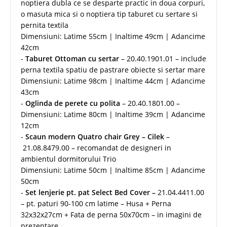
noptiera dubla ce se desparte practic in doua corpuri,
o masuta mica si o noptiera tip taburet cu sertare si
pernita textila
Dimensiuni: Latime 55cm | Inaltime 49cm | Adancime
42cm
-
Taburet Ottoman cu sertar
– 20.40.1901.01 – include
perna textila spatiu de pastrare obiecte si sertar mare
Dimensiuni: Latime 98cm | Inaltime 44cm | Adancime
43cm
-
Oglinda de perete cu polita
– 20.40.1801.00 –
Dimensiuni: Latime 80cm | Inaltime 39cm | Adancime
12cm
-
Scaun modern Quatro chair Grey – Cilek
–
21.08.8479.00 – recomandat de designeri in
ambientul dormitorului Trio
Dimensiuni: Latime 50cm | Inaltime 85cm | Adancime
50cm
-
Set lenjerie pt. pat Select Bed Cover –
21.04.4411.00
– pt. paturi 90-100 cm latime – Husa + Perna
32x32x27cm + Fata de perna 50x70cm – in imagini de
prezentare