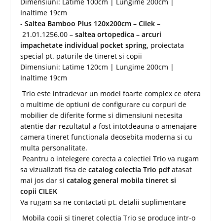
Dimensiuni: Latime 100cm | Lungime 200cm |
Inaltime 19cm
-
Saltea Bamboo Plus 120x200cm – Cilek
–
21.01.1256.00 –
saltea ortopedica – arcuri
impachetate individual pocket spring,
proiectata
special pt. paturile de tineret si copii
Dimensiuni: Latime 120cm | Lungime 200cm |
Inaltime 19cm
Trio este intradevar un model foarte complex ce ofera
o multime de optiuni de configurare cu corpuri de
mobilier de diferite forme si dimensiuni necesita
atentie dar rezultatul a fost intotdeauna o amenajare
camera tineret functionala deosebita moderna si cu
multa personalitate.
Peantru o intelegere corecta a colectiei Trio va rugam
sa vizualizati fisa de
catalog colectia Trio pdf
atasat
mai jos dar si
catalog general mobila tineret si
copii CILEK
Va rugam sa ne contactati pt. detalii suplimentare
Mobila copii si tineret colectia Trio se produce intr-o