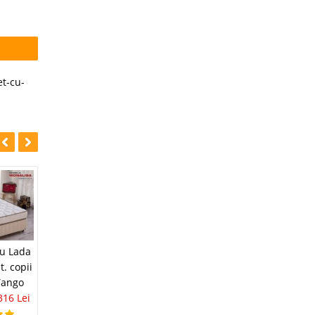
et-cu-
-42%
-35%
Dulap de haine 3
cu Lada
Mobila Dormitor
usi Crem Ivory
t. copii
Copii Tineret -
dormitor Tineret
 Tango
Baieti si Fete
NOVA ✅ Pret Direct
316 Lei
Veyron
3.283 Lei
2.118 Lei
7.804 Lei
4.527 Lei