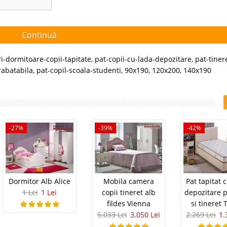
Continuă
i-dormitoare-copii-tapitate
,
pat-copii-cu-lada-depozitare
,
pat-tiner
rabatabila
,
pat-copil-scoala-studenti
,
90x190
,
120x200
,
140x190
-27%
-39%
-42%
Dormitor Alb Alice
Mobila camera
Pat tapitat 
1 Lei
1 Lei
copii tineret alb
depozitare p
fildes Vienna
si tineret
5.033 Lei
3.050 Lei
2.269 Lei
1.