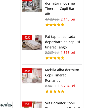
dormitor moderna
Tineret - Copii Baron
alb
4.123 Lei
2.143 Lei
Pat tapitat cu Lada
-42%
depozitare pt. copii si
tineret Tango
2.269 Lei
1.316 Lei
Mobila alba dormitor
-35%
Copii Tineret
Romantic
8.841 Lei
5.704 Lei
Set Dormitor Copii
-35%