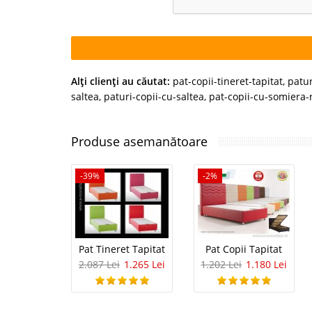
Alţi clienţi au căutat:
pat-copii-tineret-tapitat
,
patur
saltea
,
paturi-copii-cu-saltea
,
pat-copii-cu-somiera-
Produse asemanătoare
-39%
-2%
Pat Tineret Tapitat
Pat Copii Tapitat
2.087 Lei
1.265 Lei
1.202 Lei
1.180 Lei