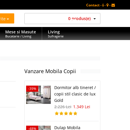
Contact -
-
-
rite
0 produs(e)
Mese si Masute
Living
Bucatarie / Living
Sufragerie
Vanzare Mobila Copii
Dormitor alb tineret /
-39%
copii stil clasic de lux
Gold
2.226 Lei
1.349 Lei
Dulap Mobila
-48%