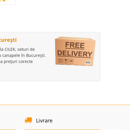
curești
la CILEK, seturi de
au canapele în București.
a prețuri corecte
Livrare