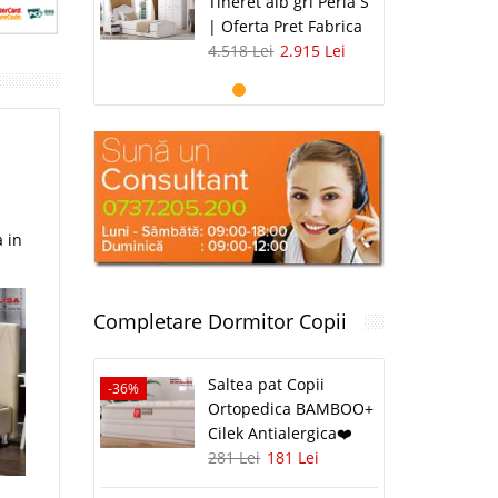
Tineret alb gri Perla S
| Oferta Pret Fabrica
4.518 Lei
2.915 Lei
a in
Completare Dormitor Copii
Saltea pat Copii
-36%
Ortopedica BAMBOO+
Cilek Antialergica❤️
281 Lei
181 Lei