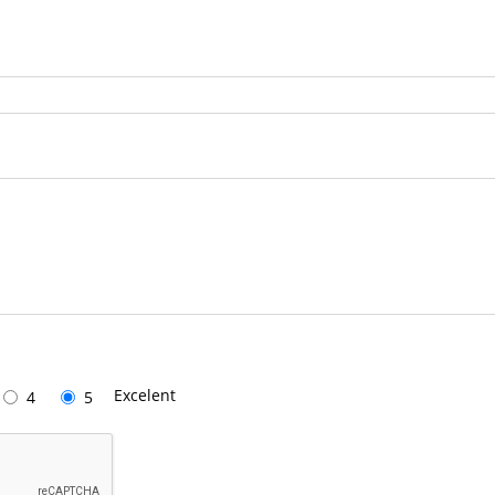
Excelent
4
5