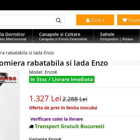
Cont
Favo
la Dormitor
Canapele si Coltare
Saltele
tor Matrimonial
Canapele si Fotolii Extensibile
Ortopedice | Relaxa
era rabatabila si lada Enzo
 somiera rabatabila si lada Enzo
Model:
EnzoK
In Stoc / Livrare Imediata
1.327 Lei
2.288 Lei
Oferta de pret in limita stocului
Verificare colet la livrare
Transport Gratuit Bucuresti
Variante EnzoK