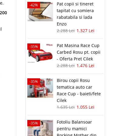
e.
Pat copii si tineret
-42%
tapitat cu somiera
200
rabatabila si lada
Enzo
l
2.288 Lei
1.327 Lei
Pat Masina Race Cup
-35%
Carbed Rosu pt. copii
- Oferta Pret Cilek
2.288 Lei
1.476 Lei
Birou copii Rosu
-35%
tematica auto car
Race Cup - baieti/fete
Cilek
1.635 Lei
1.055 Lei
Fotoliu Balansoar
-35%
pentru mamici
Rocking Mother din