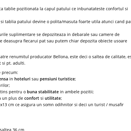
ca tablie pozitionata la capul patului ce inbunatateste confortul si
si tablia patului devine o polita/masuta foarte utila atunci cand pa
aturile suplimentare se depoziteaza in debarale sau camere de
ile deasupra fiecarui pat sau putem chiar depozita obiecte usoare
tre renumitul producator Bellona, este deci o saltea de calitate, e
 si pt. adulti.
e precum:
tensa
in
hoteluri
sau
pensiuni turistice
;
rilor;
extins pentru o
buna stabilitate
in ambele pozitii;
ra un plus de
confort
si
utilitate
;
13 cm ce asigura un somn odihnitor si deci un turist / musafir
 saltea 36 cm