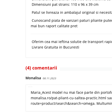
Dimensiuni pat strans: 110 x 96 x 39 cm
Patul se livreaza in ambalajul original si necesi
Cunoscand piata de vanzari paturi pliante putem 
mai bun raport calitate pret
Oferim cea mai ieftina solutie de transport rapi
Livrare Gratuita in Bucuresti
(4) comentarii
Monalisa
08.11.2023
Maria_Acest model nu mai face parte din portofol
monalisa.ro/pat-pliant-cu-saltea-practic.html s
route=product/search&search=omega. Multumi