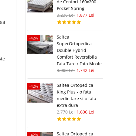
de Confort 160x200
Pocket Spring
3.236 Lei
1.877 Lei
tul
Saltea
-42%
SuperOrtopedica
Double Hybrid
Comfort Reversibila
ste
Fata Tare / Fata Moale
3.003 Lei
1.742 Lei
Saltea Ortopedica
-42%
King Plus - o fata
medie tare si o fata
extra dura
2.770 Lei
1.606 Lei
Saltea Ortopedica
-42%