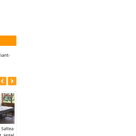
liant-
u Saltea
t. Hotel