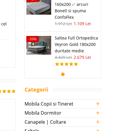
160x200 ✅ arcuri
Bonell si spuma
ConfoFlex
1.912 Lei
1.109 Lei
 cel
Saltea Full Ortopedica
-39%
Veyron Gold 180x200
duritate medie
4.420 Lei
2.679 Lei
Categorii
+
Mobila Copii si Tineret
+
Mobila Dormitor
+
Canapele | Coltare
+