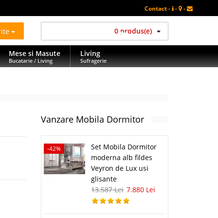
Contact -
-
-
rite
0 produs(e)
Mese si Masute
Living
Bucatarie / Living
Sufragerie
Vanzare Mobila Dormitor
Set Mobila Dormitor
-42%
moderna alb fildes
Veyron de Lux usi
glisante
13.587 Lei
7.880 Lei