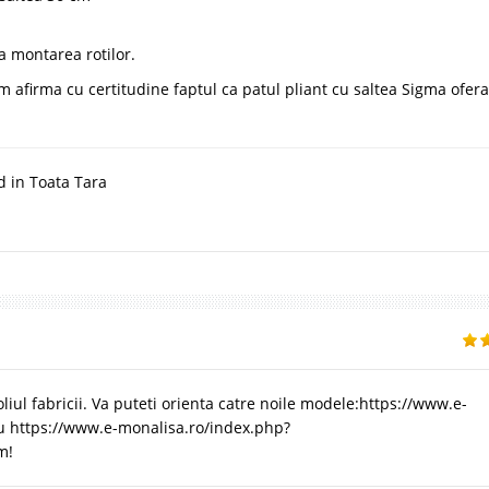
ta montarea rotilor.
afirma cu certitudine faptul ca patul pliant cu saltea Sigma ofera
d in Toata Tara
iul fabricii. Va puteti orienta catre noile modele:https://www.e-
au https://www.e-monalisa.ro/index.php?
m!