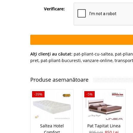
Verificare:
Alţi clienţi au căutat:
pat-pliant-cu-saltea
,
pat-plian
pret
,
pat-pliant-bucuresti
,
vanzare-online
,
transport
Produse asemanătoare
-39%
-5%
Saltea Hotel
Pat Tapitat Linea
Comfort
895 Lei
850 Lei