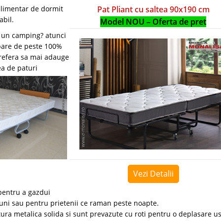
plimentar de dormit
Pat Pliant cu saltea 90x190 cm
abil.
Model NOU – Oferta de pret
i un camping? atunci
upare de peste 100%
 prefera sa mai adauge
ea de paturi
Vezi Detalii
 pentru a gazdui
iuni sau pentru prietenii ce raman peste noapte.
tura metalica solida si sunt prevazute cu roti pentru o deplasare u