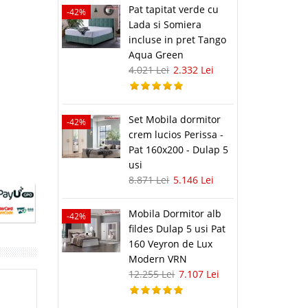
Pat tapitat verde cu
-42%
Lada si Somiera
incluse in pret Tango
Aqua Green
4.021 Lei
2.332 Lei
Set Mobila dormitor
-42%
crem lucios Perissa -
Pat 160x200 - Dulap 5
usi
8.871 Lei
5.146 Lei
Mobila Dormitor alb
-42%
fildes Dulap 5 usi Pat
160 Veyron de Lux
Modern VRN
12.255 Lei
7.107 Lei