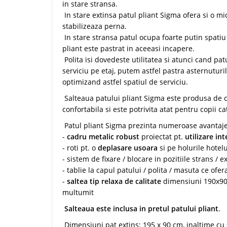
in stare stransa.
In stare extinsa patul pliant Sigma ofera si o mi
stabilizeaza perna.
In stare stransa patul ocupa foarte putin spatiu 
pliant este pastrat in aceeasi incapere.
Polita isi dovedeste utilitatea si atunci cand p
serviciu pe etaj, putem astfel pastra asternutur
optimizand astfel spatiul de serviciu.
Salteaua patului pliant Sigma este produsa de ca
confortabila si este potrivita atat pentru copii cat
Patul pliant Sigma prezinta numeroase avantaj
-
cadru metalic robust
proiectat pt.
utilizare in
- roti pt. o
deplasare usoara
si pe holurile hotelu
- sistem de fixare / blocare in pozitiile strans / 
- tablie la capul patului / polita / masuta ce ofe
-
saltea tip relaxa de calitate
dimensiuni 190x90x
multumit
Salteaua este inclusa in pretul patului pliant
.
Dimensiuni pat extins: 195 x 90 cm, inaltime cu