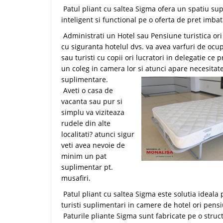
Patul pliant cu saltea Sigma ofera un spatiu su
inteligent si functional pe o oferta de pret imbat
Administrati un Hotel sau Pensiune turistica or
cu siguranta hotelul dvs. va avea varfuri de oc
sau turisti cu copii ori lucratori in delegatie ce
un coleg in camera lor si atunci apare necesitat
suplimentare.
Aveti o casa de
vacanta sau pur si
simplu va viziteaza
rudele din alte
localitati? atunci sigur
veti avea nevoie de
minim un pat
suplimentar pt.
musafiri.
Patul pliant cu saltea Sigma este solutia ideala
turisti suplimentari in camere de hotel ori pens
Paturile pliante Sigma sunt fabricate pe o struc