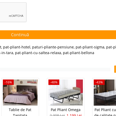
Continuă
t
,
pat-pliant-hotel
,
paturi-pliante-pensiune
,
pat-pliant-sigma
,
pat-p
-in-tara
,
pat-pliant-cu-saltea-relaxa
,
pat-pliant-bellona
-16%
-48%
-43%
Tablie de Pat
Pat Pliant Omega
Pat Pliant c
Tapitata
2.308 Lei
1.199 Lei
de calitate p