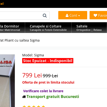
tel
Cont
Favo
la Dormitor
Canapele si Coltare
Saltele
tor Matrimonial
Canapele si Fotolii Extensibile
Ortopedice | Relaxa
Pat Pliant cu saltea Sigma
Model:
Sigma
Stoc Epuizat - Indisponibil
799 Lei
999 Lei
Oferta de pret in limita stocului
Verificare colet la livrare
Transport gratuit Bucuresti