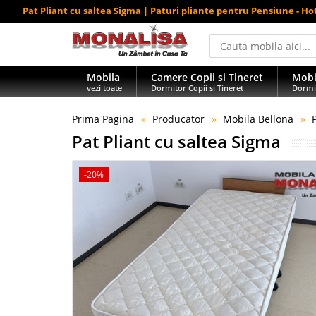
Pat Pliant cu saltea Sigma | Paturi pliante pentru Pensiune - Ho
Mobila
Camere Copii si Tineret
Mobi
vezi toate
Dormitor Copii si Tineret
Dormi
Prima Pagina
Producator
Mobila Bellona
Pat Pliant cu saltea Sigma
-20%