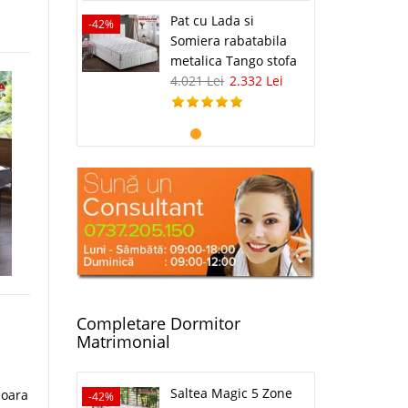
Pat cu Lada si
-42%
Somiera rabatabila
metalica Tango stofa
4.021 Lei
2.332 Lei
Completare Dormitor
Matrimonial
Saltea Magic 5 Zone
soara
-42%