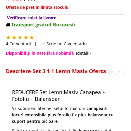
Oferta de pret in limita stocului
Verificare colet la livrare
Transport gratuit Bucuresti
4 Comentarii
|
Scrie un Comentariu
Disponibil şi în Rate fără dobândă
(detalii)
Descriere Set 3 1 1 Lemn Masiv Oferta
REDUCERE Set Lemn Masiv Canapea +
Fotoliu + Balansoar
Va supunem atentiei setul format din
canapea 3
locuri extensibila plus fotoliu fix plus balansoar cu
suport pentru picioare
.
Setul prezentat este construit din
lemn masiv
, atat