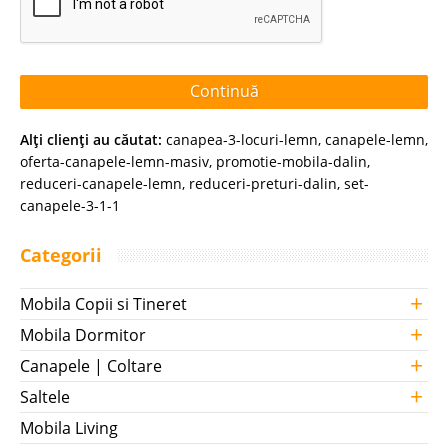
Continuă
Alţi clienţi au căutat:
canapea-3-locuri-lemn
,
canapele-lemn
,
oferta-canapele-lemn-masiv
,
promotie-mobila-dalin
,
reduceri-canapele-lemn
,
reduceri-preturi-dalin
,
set-
canapele-3-1-1
Categorii
+
Mobila Copii si Tineret
+
Mobila Dormitor
+
Canapele | Coltare
+
Saltele
Mobila Living