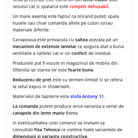
sezutul cat si spatarul este
complet dehusabil
.
Un mare avantaj este faptul ca oricand puteti spala
husele sau chiar comanda altele pe culori si/sau
materiale diferite.
Canapeaua este prevazuta cu
saltea
asezata pe un
mecanism de extensie lamelar
ce asigura atat o buna
ventilatie a saltelei cat si un
confort
de invidiat.
Produsele pot fi vazute in magazinul de mobila din
Oltenita iar starea lor este
foarte buna
.
Reducere
a
de pret
este cu termen limitat si se refera
la setul expus in showroom.
Materialul de tapiterie este
stofa Antony 11
.
La comanda
putem produce orice varianta a seriei de
canapele din lemn masiv
Roma.
In eventualitatea unei comenzi va invitam sa
consultati
Fisa Tehnica
ce contine toate variantele de
dimensiuni si variante constructive
.