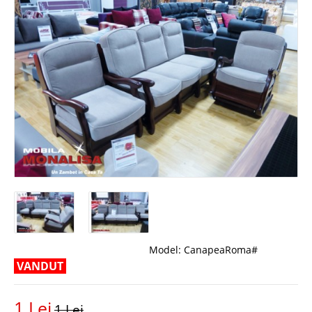
Model:
CanapeaRoma#
VANDUT
1 Lei
1 Lei