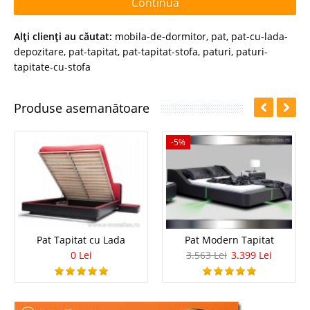
Continuă
Alţi clienţi au căutat:
mobila-de-dormitor
,
pat
,
pat-cu-lada-
depozitare
,
pat-tapitat
,
pat-tapitat-stofa
,
paturi
,
paturi-
tapitate-cu-stofa
Produse asemanătoare
-5%
Pat Tapitat cu Lada
Pat Modern Tapitat
0 Lei
3.563 Lei
3.399 Lei