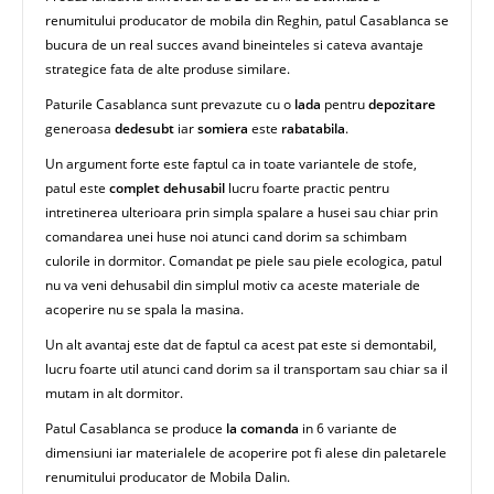
renumitului producator de mobila din Reghin, patul Casablanca se
bucura de un real succes avand bineinteles si cateva avantaje
strategice fata de alte produse similare.
Paturile Casablanca sunt prevazute cu o
lada
pentru
depozitare
generoasa
dedesubt
iar
somiera
este
rabatabila
.
Un argument forte este faptul ca in toate variantele de stofe,
patul este
complet dehusabil
lucru foarte practic pentru
intretinerea ulterioara prin simpla spalare a husei sau chiar prin
comandarea unei huse noi atunci cand dorim sa schimbam
culorile in dormitor. Comandat pe piele sau piele ecologica, patul
nu va veni dehusabil din simplul motiv ca aceste materiale de
acoperire nu se spala la masina.
Un alt avantaj este dat de faptul ca acest pat este si demontabil,
lucru foarte util atunci cand dorim sa il transportam sau chiar sa il
mutam in alt dormitor.
Patul Casablanca se produce
la comanda
in 6 variante de
dimensiuni iar materialele de acoperire pot fi alese din paletarele
renumitului producator de Mobila Dalin.