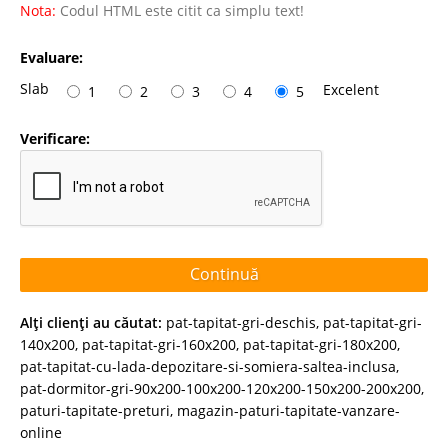
Nota:
Codul HTML este citit ca simplu text!
Evaluare:
Slab
Excelent
1
2
3
4
5
Verificare:
Continuă
Alţi clienţi au căutat:
pat-tapitat-gri-deschis
,
pat-tapitat-gri-
140x200
,
pat-tapitat-gri-160x200
,
pat-tapitat-gri-180x200
,
pat-tapitat-cu-lada-depozitare-si-somiera-saltea-inclusa
,
pat-dormitor-gri-90x200-100x200-120x200-150x200-200x200
,
paturi-tapitate-preturi
,
magazin-paturi-tapitate-vanzare-
online