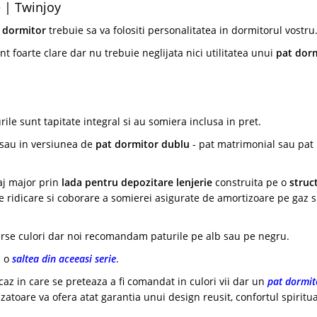
 | Twinjoy
 dormitor
trebuie sa va folositi personalitatea in dormitorul vostru
t foarte clare dar nu trebuie neglijata nici utilitatea unui
pat dor
ile sunt tapitate integral si au somiera inclusa in pret.
sau in versiunea de
pat dormitor dublu
- pat matrimonial sau pat
aj major prin
lada pentru depozitare lenjerie
construita pe o
struc
e ridicare si coborare a somierei asigurate de amortizoare pe gaz s
erse culori dar noi recomandam paturile pe alb sau pe negru.
u o
saltea din aceeasi serie
.
z in care se preteaza a fi comandat in culori vii dar un
pat dormit
toare va ofera atat garantia unui design reusit, confortul spiritua