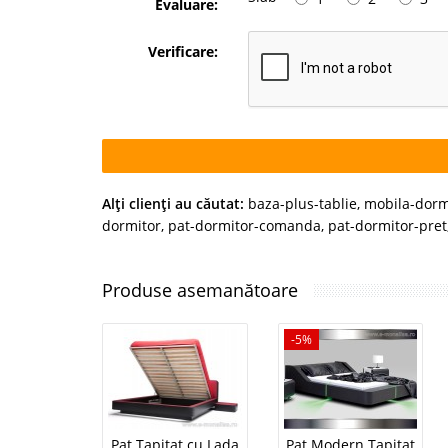
Evaluare:
Verificare:
Alţi clienţi au căutat:
baza-plus-tablie
,
mobila-dormi
dormitor
,
pat-dormitor-comanda
,
pat-dormitor-pret
Produse asemanătoare
-5%
Pat Tapitat cu Lada
Pat Modern Tapitat