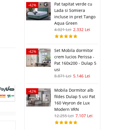
Pat tapitat verde cu
-42%
Lada si Somiera
incluse in pret Tango
Aqua Green
4.021 Lei
2.332 Lei
Set Mobila dormitor
-42%
crem lucios Perissa -
Pat 160x200 - Dulap 5
usi
8.871 Lei
5.146 Lei
Mobila Dormitor alb
-42%
fildes Dulap 5 usi Pat
160 Veyron de Lux
Modern VRN
12.255 Lei
7.107 Lei