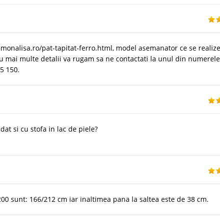
onalisa.ro/pat-tapitat-ferro.html, model asemanator ce se realiz
tru mai multe detalii va rugam sa ne contactati la unul din numerel
05 150.
at si cu stofa in lac de piele?
200 sunt: 166/212 cm iar inaltimea pana la saltea este de 38 cm.