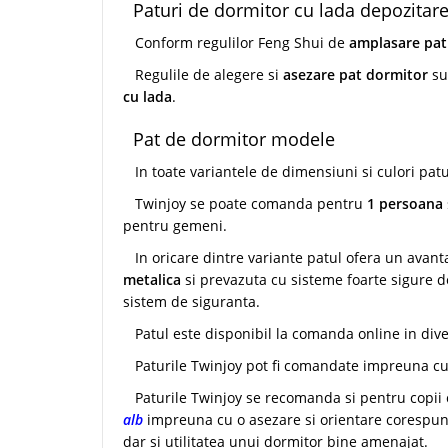
Paturi de dormitor cu lada depozitare
Conform regulilor Feng Shui de
amplasare pat
Regulile de alegere si
asezare pat dormitor
sun
cu lada
.
Pat de dormitor modele
In toate variantele de dimensiuni si culori patur
Twinjoy se poate comanda pentru
1 persoana
pentru gemeni.
In oricare dintre variante patul ofera un avant
metalica
si prevazuta cu sisteme foarte sigure d
sistem de siguranta.
Patul este disponibil la comanda online in div
Paturile Twinjoy pot fi comandate impreuna c
Paturile Twinjoy se recomanda si pentru copii ca
alb
impreuna cu o asezare si orientare corespunza
dar si utilitatea unui dormitor bine amenajat.