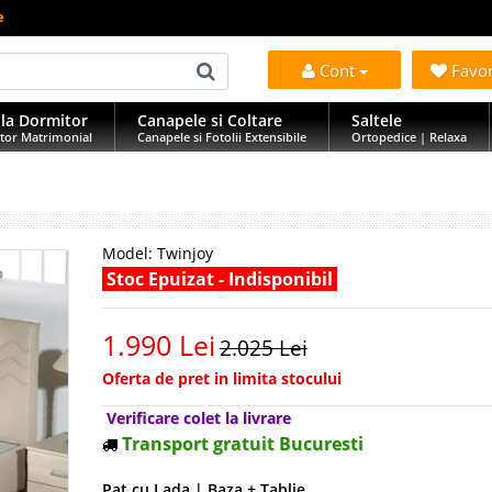
e
Cont
Favo
la Dormitor
Canapele si Coltare
Saltele
tor Matrimonial
Canapele si Fotolii Extensibile
Ortopedice | Relaxa
Model:
Twinjoy
Stoc Epuizat - Indisponibil
1.990 Lei
2.025 Lei
Oferta de pret in limita stocului
Verificare colet la livrare
Transport gratuit Bucuresti
Pat cu Lada | Baza + Tablie