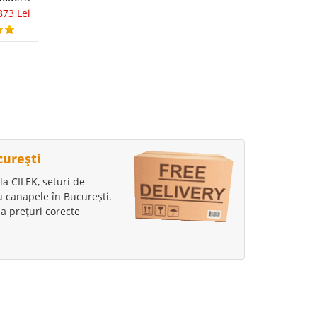
2.737 Lei
2.487 Lei
873 Lei
3.449 Lei
2.090 Lei
curești
la CILEK, seturi de
au canapele în București.
a prețuri corecte