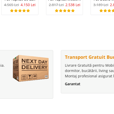
4.565 Lei
4.150 Lei
2.817 Lei
2.538 Lei
3.189 Lei
2.
Transport Gratuit Bu
ia.
Livrare Gratuită pentru Mobi
dormitor, bucătării, living s
Montaj profesional asigurat l
Garantat