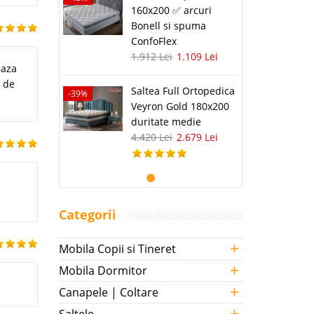
160x200 ✅ arcuri
Bonell si spuma
ConfoFlex
1.912 Lei
1.109 Lei
eaza
e de
Saltea Full Ortopedica
-39%
Veyron Gold 180x200
duritate medie
4.420 Lei
2.679 Lei
Categorii
+
Mobila Copii si Tineret
+
Mobila Dormitor
+
Canapele | Coltare
+