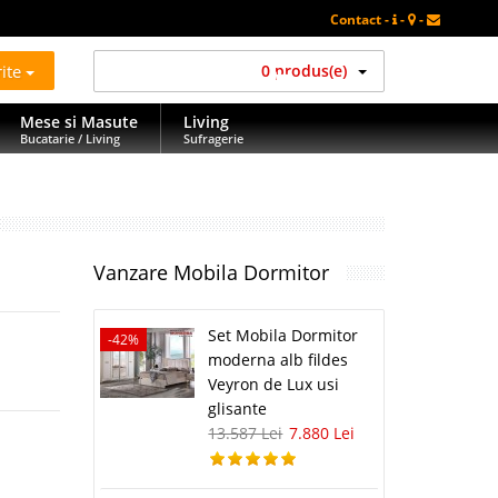
Contact -
-
-
rite
0 produs(e)
Mese si Masute
Living
Bucatarie / Living
Sufragerie
Vanzare Mobila Dormitor
Set Mobila Dormitor
-42%
moderna alb fildes
Veyron de Lux usi
glisante
13.587 Lei
7.880 Lei