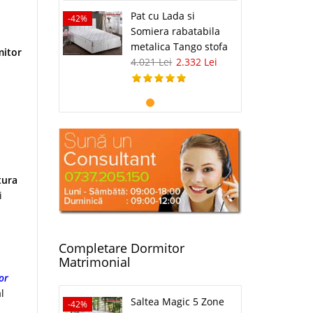
Pat cu Lada si
-42%
.
Somiera rabatabila
metalica Tango stofa
mitor
4.021 Lei
2.332 Lei
tura
i
Completare Dormitor
Matrimonial
or
l
Saltea Magic 5 Zone
-42%