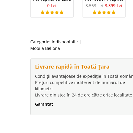
0 Lei
3.563 Lei
3.399 Lei
Categorie:
Indisponibile
|
Mobila Bellona
Livrare rapidă în Toată Țara
Condiții avantajoase de expediție în Toată Român
Prețuri competitive indiferent de numărul de
kilometri.
Livrare din stoc în 24 de ore către orice localitate
Garantat