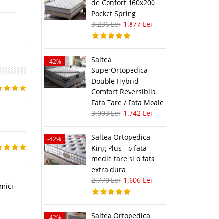
de Confort 160x200
Pocket Spring
3.236 Lei
1.877 Lei
Saltea
-42%
SuperOrtopedica
Double Hybrid
Comfort Reversibila
Fata Tare / Fata Moale
3.003 Lei
1.742 Lei
Saltea Ortopedica
-42%
King Plus - o fata
medie tare si o fata
extra dura
2.770 Lei
1.606 Lei
 mici
Saltea Ortopedica
-42%