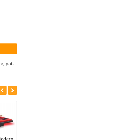
or
,
pat-
-39%
-9%
Pat Tapitat Viola
Modern
Pat Tapitat Ferro