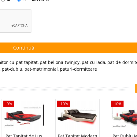
Continuă
tor-cu-pat-tapitat
,
pat-bellona-twinjoy
,
pat-cu-lada
,
pat-de-dormit
,
pat-dublu
,
pat-matrimonial
,
paturi-dormitoare
-9%
-10%
-10%
Pat Tapitat de Lux
Pat Tapitat Modern
Pat Dublu 