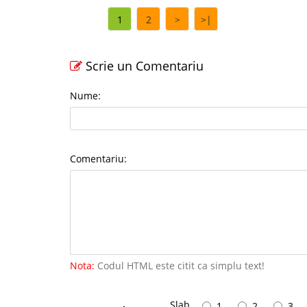
1
2
>
>|
Scrie un Comentariu
Nume:
Comentariu:
Nota:
Codul HTML este citit ca simplu text!
Slab
1
2
3