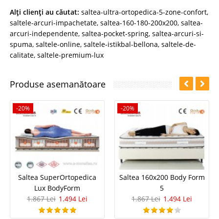
Alţi clienţi au căutat:
saltea-ultra-ortopedica-5-zone-confort
,
saltele-arcuri-impachetate
,
saltea-160-180-200x200
,
saltea-
arcuri-independente
,
saltea-pocket-spring
,
saltea-arcuri-si-
spuma
,
saltele-online
,
saltele-istikbal-bellona
,
saltele-de-
calitate
,
saltele-premium-lux
Produse asemanătoare
-20%
-20%
Saltea SuperOrtopedica
Saltea 160x200 Body Form
Lux BodyForm
5
1.867 Lei
1.494 Lei
1.867 Lei
1.494 Lei