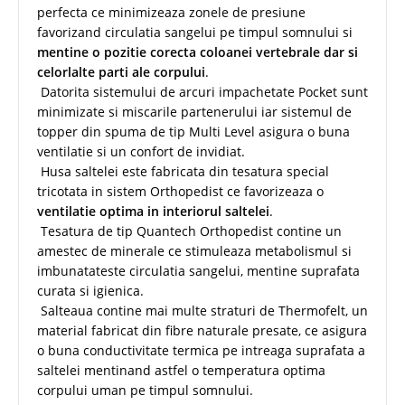
perfecta ce minimizeaza zonele de presiune
favorizand circulatia sangelui pe timpul somnului si
mentine o pozitie corecta coloanei vertebrale dar si
celorlalte parti ale corpului
.
Datorita sistemului de arcuri impachetate Pocket sunt
minimizate si miscarile partenerului iar sistemul de
topper din spuma de tip Multi Level asigura o buna
ventilatie si un confort de invidiat.
Husa saltelei este fabricata din tesatura special
tricotata in sistem Orthopedist ce favorizeaza o
ventilatie optima in interiorul saltelei
.
Tesatura de tip Quantech Orthopedist contine un
amestec de minerale ce stimuleaza metabolismul si
imbunatateste circulatia sangelui, mentine suprafata
curata si igienica.
Salteaua contine mai multe straturi de Thermofelt, un
material fabricat din fibre naturale presate, ce asigura
o buna conductivitate termica pe intreaga suprafata a
saltelei mentinand astfel o temperatura optima
corpului uman pe timpul somnului.