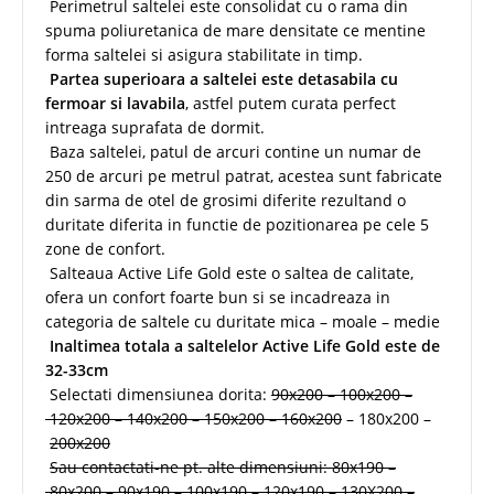
Perimetrul saltelei este consolidat cu o rama din
spuma poliuretanica de mare densitate ce mentine
forma saltelei si asigura stabilitate in timp.
Partea superioara a saltelei este detasabila cu
fermoar si lavabila
, astfel putem curata perfect
intreaga suprafata de dormit.
Baza saltelei, patul de arcuri contine un numar de
250 de arcuri pe metrul patrat, acestea sunt fabricate
din sarma de otel de grosimi diferite rezultand o
duritate diferita in functie de pozitionarea pe cele 5
zone de confort.
Salteaua Active Life Gold este o saltea de calitate,
ofera un confort foarte bun si se incadreaza in
categoria de saltele cu duritate mica – moale – medie
Inaltimea totala a saltelelor Active Life Gold este de
32-33cm
Selectati dimensiunea dorita:
90x200 – 100x200 –
120x200 – 140x200 – 150x200 – 160x200
– 180x200 –
200x200
Sau contactati-ne pt. alte dimensiuni: 80x190 –
80x200 – 90x190 – 100x190 – 120x190 – 130X200 –