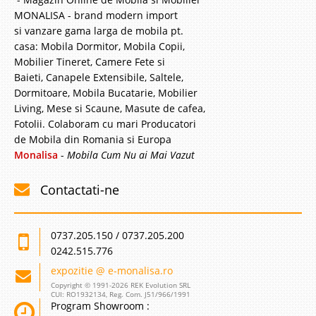
MONALISA - brand modern import
si vanzare gama larga de mobila pt.
casa: Mobila Dormitor, Mobila Copii,
Mobilier Tineret, Camere Fete si
Baieti, Canapele Extensibile, Saltele,
Dormitoare, Mobila Bucatarie, Mobilier
Living, Mese si Scaune, Masute de cafea,
Fotolii. Colaboram cu mari Producatori
de Mobila din Romania si Europa
Monalisa
-
Mobila Cum Nu ai Mai Vazut
Contactati-ne
0737.205.150 / 0737.205.200
0242.515.776
expozitie @ e-monalisa.ro
Copyright © 1991-2026 REK Evolution SRL
CUI: RO1932134, Reg. Com. J51/966/1991
Program Showroom :