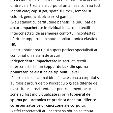
dintre cele 5 zone ale corpului uman asa cum au fost
identificate; cap si gat, spate si umeri, lombar si
solduri, genunchi, picioare si gambe.
S-au stabilit cu certitudine beneficiile unui
pat de
arcuri impachetate individual
in saculeti textili
interconectati, de asemenea confortul incontestabil
oferit de topperul din spuma poliuretanica elastica
HR.
Pentru obtinerea unui suport perfect specialistii au
combinat un sistem de
arcuri
independente impachetate
in saculeti textili
interconectati si un
topper de Lux din spuma
poliuretanica elastica de tip Multi Level
.
Pentru a izola cat mai bine fiecare zona a corpului s-
au folosit arcuri de tip Pocket cu 5 grade diferite de
elasticitate si rezistenta iar pentru a mentine aceste
zone au fost individualizate si prin
topperul de
spuma poliuretanica ce prezinta densitati diferite
corespunzator celor cinci zone ale corpului
.
Astfel cercetatorii au incercat sa obtina salteaua