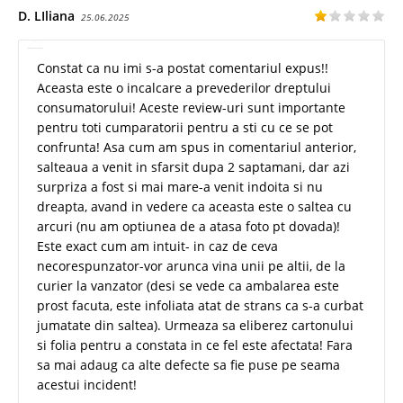
D. LIliana
25.06.2025
Constat ca nu imi s-a postat comentariul expus!!
Aceasta este o incalcare a prevederilor dreptului
consumatorului! Aceste review-uri sunt importante
pentru toti cumparatorii pentru a sti cu ce se pot
confrunta! Asa cum am spus in comentariul anterior,
salteaua a venit in sfarsit dupa 2 saptamani, dar azi
surpriza a fost si mai mare-a venit indoita si nu
dreapta, avand in vedere ca aceasta este o saltea cu
arcuri (nu am optiunea de a atasa foto pt dovada)!
Este exact cum am intuit- in caz de ceva
necorespunzator-vor arunca vina unii pe altii, de la
curier la vanzator (desi se vede ca ambalarea este
prost facuta, este infoliata atat de strans ca s-a curbat
jumatate din saltea). Urmeaza sa eliberez cartonului
si folia pentru a constata in ce fel este afectata! Fara
sa mai adaug ca alte defecte sa fie puse pe seama
acestui incident!