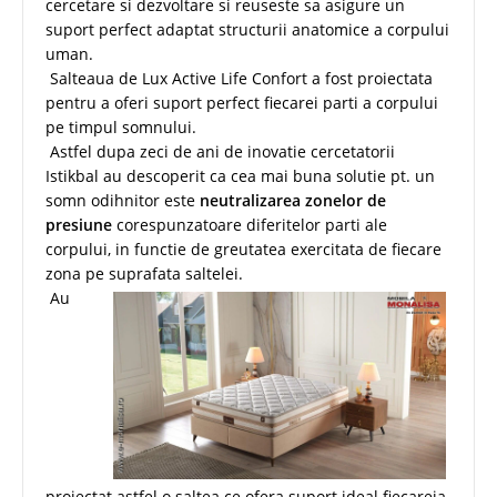
cercetare si dezvoltare si reuseste sa asigure un
suport perfect adaptat structurii anatomice a corpului
uman.
Salteaua de Lux Active Life Confort a fost proiectata
pentru a oferi suport perfect fiecarei parti a corpului
pe timpul somnului.
Astfel dupa zeci de ani de inovatie cercetatorii
Istikbal au descoperit ca cea mai buna solutie pt. un
somn odihnitor este
neutralizarea zonelor de
presiune
corespunzatoare diferitelor parti ale
corpului, in functie de greutatea exercitata de fiecare
zona pe suprafata saltelei.
Au
proiectat astfel o saltea ce ofera suport ideal fiecareia