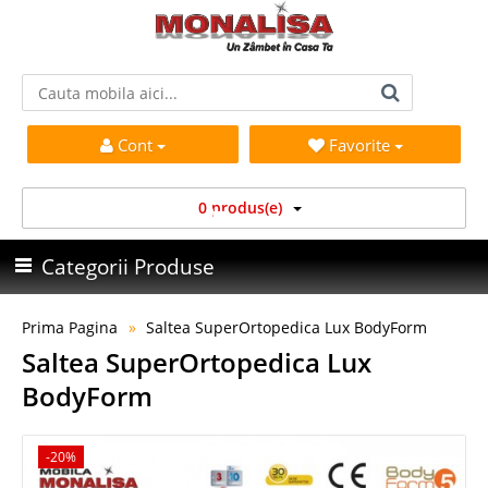
Cont
Favorite
0 produs(e)
Categorii Produse
Prima Pagina
Saltea SuperOrtopedica Lux BodyForm
Saltea SuperOrtopedica Lux
BodyForm
-20%