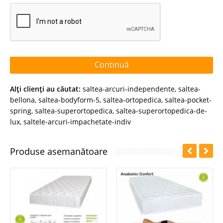
Continuă
Alţi clienţi au căutat:
saltea-arcuri-independente
,
saltea-
bellona
,
saltea-bodyform-5
,
saltea-ortopedica
,
saltea-pocket-
spring
,
saltea-superortopedica
,
saltea-superortopedica-de-
lux
,
saltele-arcuri-impachetate-indiv
Produse asemanătoare