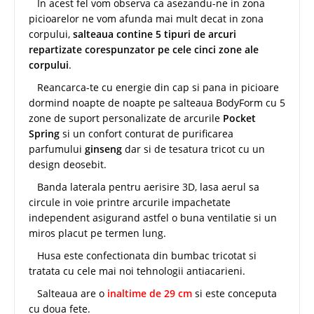
In acest fel vom observa ca asezandu-ne in zona
picioarelor ne vom afunda mai mult decat in zona
corpului,
salteaua contine 5 tipuri de arcuri
repartizate corespunzator pe cele cinci zone ale
corpului
.
Reancarca-te cu energie din cap si pana in picioare
dormind noapte de noapte pe salteaua BodyForm cu 5
zone de suport personalizate de arcurile
Pocket
Spring
si un confort conturat de purificarea
parfumului
ginseng
dar si de tesatura tricot cu un
design deosebit.
Banda laterala pentru aerisire 3D, lasa aerul sa
circule in voie printre arcurile impachetate
independent asigurand astfel o buna ventilatie si un
miros placut pe termen lung.
Husa este confectionata din bumbac tricotat si
tratata cu cele mai noi tehnologii antiacarieni.
Salteaua are o
inaltime de 29 cm
si este conceputa
cu doua fete.