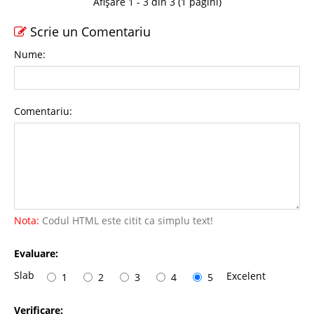
Afișare 1 - 3 din 3 (1 pagini)
Scrie un Comentariu
Nume:
Comentariu:
Nota:
Codul HTML este citit ca simplu text!
Evaluare:
Slab
Excelent
1
2
3
4
5
Verificare: