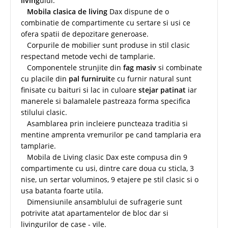
living
ului.
Mobila clasica de living
Dax dispune de o
combinatie de compartimente cu sertare si usi ce
ofera spatii de depozitare generoase.
Corpurile de mobilier sunt produse in stil clasic
respectand metode vechi de tamplarie.
Componentele strunjite din
fag masiv
si combinate
cu placile din
pal furniruit
e cu furnir natural sunt
finisate cu baituri si lac in culoare
stejar patinat
iar
manerele si balamalele pastreaza forma specifica
stilului clasic.
Asamblarea prin incleiere puncteaza traditia si
mentine amprenta vremurilor pe cand tamplaria era
tamplarie.
Mobila de Living clasic Dax este compusa din 9
compartimente cu usi, dintre care doua cu sticla, 3
nise, un sertar voluminos, 9 etajere pe stil clasic si o
usa batanta foarte utila.
Dimensiunile ansamblului de sufragerie sunt
potrivite atat apartamentelor de bloc dar si
livingurilor de case - vile.