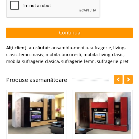
Continuă
Alţi clienţi au căutat:
ansamblu-mobila-sufragerie
,
living-
clasic-lemn-masiv
,
mobila-bucuresti
,
mobila-living-clasic
,
mobila-sufragerie-clasica
,
sufragerie-lemn
,
sufragerie-pret
Produse asemanătoare