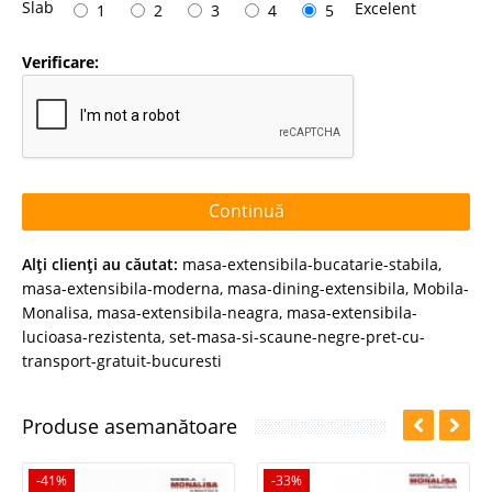
Slab
Excelent
1
2
3
4
5
Verificare:
Continuă
Alţi clienţi au căutat:
masa-extensibila-bucatarie-stabila
,
masa-extensibila-moderna
,
masa-dining-extensibila
,
Mobila-
Monalisa
,
masa-extensibila-neagra
,
masa-extensibila-
lucioasa-rezistenta
,
set-masa-si-scaune-negre-pret-cu-
transport-gratuit-bucuresti
Produse asemanătoare
-41%
-33%