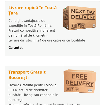
Livrare rapidă în Toată
Țara
Condiții avantajoase de
expediție în Toată România.
Prețuri competitive indiferent
de numărul de kilometri.
Livrare din stoc în 24 de ore către orice localitate
Garantat
Transport Gratuit
București
Livrare Gratuită pentru Mobila
CILEK, seturi de dormitor,
bucătării, living sau canapele în
București.
Montaj profesional asigurat la prețuri corecte