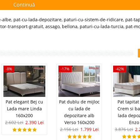
Continuă
e-albe
,
pat-cu-lada-depozitare
,
paturi-cu-sistem-de-ridicare
,
pat-tap
tor-transport-gratuit
,
assago
,
bellona
,
paturi-cu-lada-turcia
,
pat-mo
-8%
-17%
-42%
Pat elegant Bej cu
Pat dublu de mijloc
Pat tapitat
Lada mare Linda
cu lada de
Crem si ba
160x200
depozitare alb
lada depoz
2.602 Lei
2.390 Lei
Verso 160x200
Enzo
2.156 Lei
1.799 Lei
3.876 Lei
2.