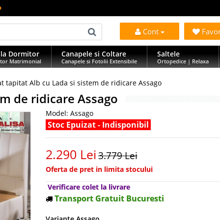
o
Cont
Favo
la Dormitor
Canapele si Coltare
Saltele
tor Matrimonial
Canapele si Fotolii Extensibile
Ortopedice | Relaxa
at tapitat Alb cu Lada si sistem de ridicare Assago
tem de ridicare Assago
Model:
Assago
Stoc Epuizat - Indisponibil
2.290 Lei
3.779 Lei
Oferta de pret in limita stocului
Verificare colet la livrare
Transport Gratuit Bucuresti
Variante Assago