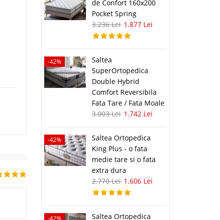
de Confort 160x200
Pocket Spring
3.236 Lei
1.877 Lei
Saltea
-42%
SuperOrtopedica
Double Hybrid
Comfort Reversibila
Fata Tare / Fata Moale
3.003 Lei
1.742 Lei
Saltea Ortopedica
-42%
King Plus - o fata
medie tare si o fata
extra dura
2.770 Lei
1.606 Lei
Saltea Ortopedica
-42%