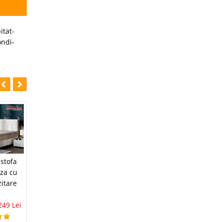
itat-
ndi-
-42%
-45%
Pat Chesterfield
 stofa
Pat cu Lada si
verde de Lux
za cu
Somiera rabatabila
Armada 180x200 cu
itare
metalica Tango
lada
stofa
5.488 Lei
2.999 Lei
249 Lei
4.021 Lei
2.332 Lei