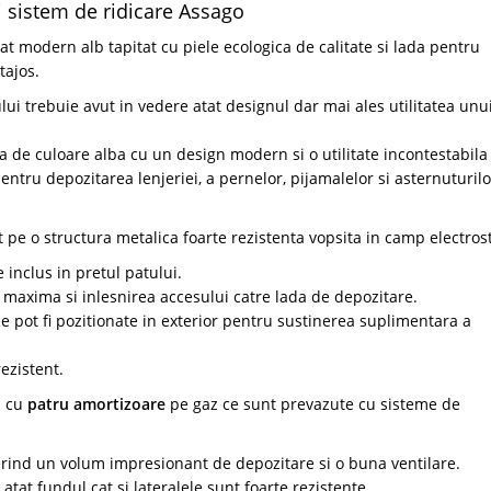
i sistem de ridicare Assago
 modern alb tapitat cu piele ecologica de calitate si lada pentru
tajos.
i trebuie avut in vedere atat designul dar mai ales utilitatea unu
 de culoare alba cu un design modern si o utilitate incontestabila
ntru depozitarea lenjeriei, a pernelor, pijamalelor si asternuturilo
e o structura metalica foarte rezistenta vopsita in camp electrost
 inclus in pretul patului.
 maxima si inlesnirea accesului catre lada de depozitare.
 pot fi pozitionate in exterior pentru sustinerea suplimentara a
rezistent.
m cu
patru amortizoare
pe gaz ce sunt prevazute cu sisteme de
erind un volum impresionant de depozitare si o buna ventilare.
 atat fundul cat si lateralele sunt foarte rezistente.