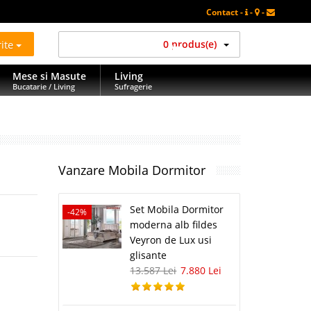
Contact -
-
-
rite
0 produs(e)
Mese si Masute
Living
Bucatarie / Living
Sufragerie
Vanzare Mobila Dormitor
Set Mobila Dormitor
-42%
moderna alb fildes
Veyron de Lux usi
glisante
13.587 Lei
7.880 Lei