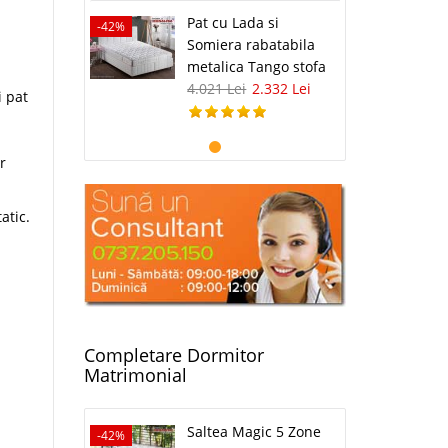
Pat cu Lada si
-42%
Somiera rabatabila
metalica Tango stofa
4.021 Lei
2.332 Lei
i pat
r
atic.
Completare Dormitor
Matrimonial
Saltea Magic 5 Zone
-42%