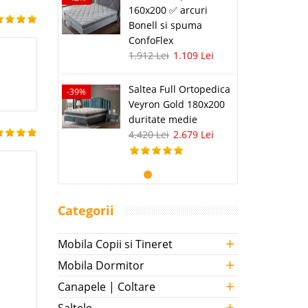
160x200 ✅ arcuri
Bonell si spuma
ConfoFlex
1.912 Lei
1.109 Lei
Saltea Full Ortopedica
-39%
Veyron Gold 180x200
duritate medie
4.420 Lei
2.679 Lei
Categorii
+
Mobila Copii si Tineret
+
Mobila Dormitor
+
Canapele | Coltare
+