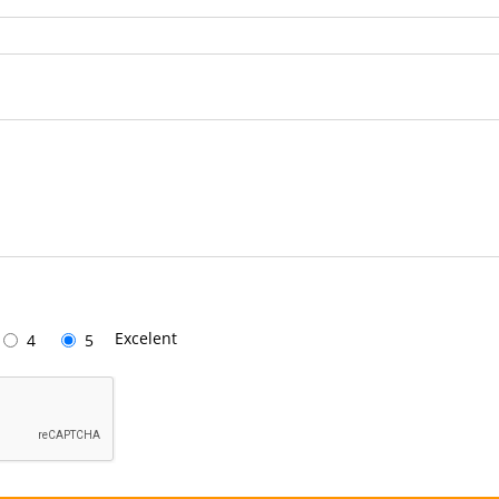
Excelent
4
5