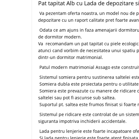
Pat tapitat Alb cu Lada de depozitare s
Va pezentam oferta noastra, un model nou de pat
depozitare cu un raport calitate pret foarte avan
Odata ce am ajuns in faza amenajarii dormitorulu
de dormitor modern.
Va recomandam un pat tapitat cu piele ecologica
atunci cand vorbim de necesitatea unui spatiu pe
dintr-un dormitor matrimonial.
Patul modern matrimonial Assago este construit p
Sistemul somiera pentru sustinerea saltelei este
Somiera dubla este proiectata pentru o utilitate
Somiera este prevazute cu manere de ridicare ce
saltelei sau pot fi ascunse sub saltea.
Suportul pt. saltea este frumos finisat si foarte 
Sistemul pe ridicare este controlat de un siste
siguranta impotriva inchiderii accidentale.
Lada pentru lenjerie este foarte incapatoare of
Si lada pentru lenjerie este foarte atent finisata,