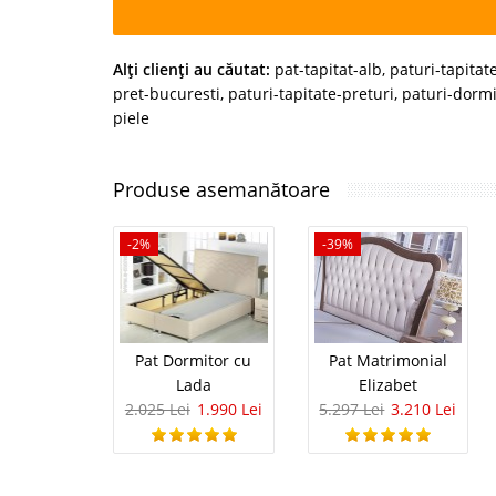
Alţi clienţi au căutat:
pat-tapitat-alb
,
paturi-tapitat
pret-bucuresti
,
paturi-tapitate-preturi
,
paturi-dormi
piele
Produse asemanătoare
-2%
-39%
Pat Dormitor cu
Pat Matrimonial
Lada
Elizabet
2.025 Lei
1.990 Lei
5.297 Lei
3.210 Lei