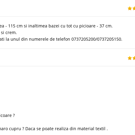
ea - 115 cm si inaltimea bazei cu tot cu picioare - 37 cm.
 si crem.
tati la unul din numerele de telefon 0737205200/0737205150.
icoare ?
ro cupru ? Daca se poate realiza din material textil .