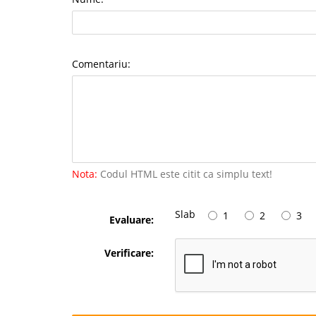
Comentariu:
Nota:
Codul HTML este citit ca simplu text!
Slab
1
2
3
Evaluare:
Verificare: