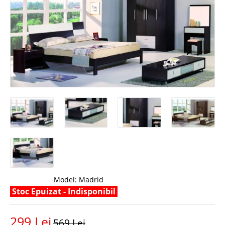
Model:
Madrid
Stoc Epuizat - Indisponibil
299 Lei
569 Lei