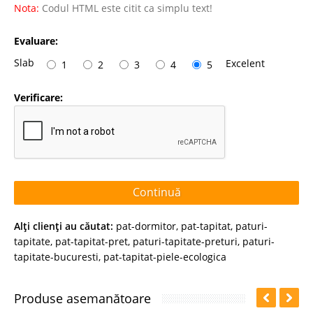
Nota:
Codul HTML este citit ca simplu text!
Evaluare:
Slab
Excelent
1
2
3
4
5
Verificare:
Continuă
Alţi clienţi au căutat:
pat-dormitor
,
pat-tapitat
,
paturi-
tapitate
,
pat-tapitat-pret
,
paturi-tapitate-preturi
,
paturi-
tapitate-bucuresti
,
pat-tapitat-piele-ecologica
Produse asemanătoare