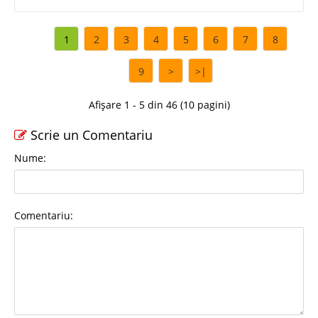
1
2
3
4
5
6
7
8
9
>
>|
Afișare 1 - 5 din 46 (10 pagini)
Scrie un Comentariu
Nume:
Comentariu: