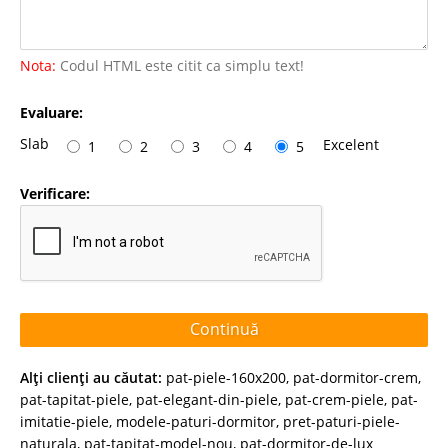
Nota:
Codul HTML este citit ca simplu text!
Evaluare:
Slab
Excelent
1
2
3
4
5
Verificare:
Continuă
Alţi clienţi au căutat:
pat-piele-160x200
,
pat-dormitor-crem
,
pat-tapitat-piele
,
pat-elegant-din-piele
,
pat-crem-piele
,
pat-
imitatie-piele
,
modele-paturi-dormitor
,
pret-paturi-piele-
naturala
,
pat-tapitat-model-nou
,
pat-dormitor-de-lux