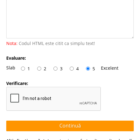
Nota:
Codul HTML este citit ca simplu text!
Evaluare:
Slab
Excelent
1
2
3
4
5
Verificare:
Continuă