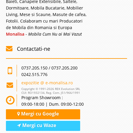
Baieti, Canapele Extensibile, Saltele,
Dormitoare, Mobila Bucatarie, Mobilier
Living, Mese si Scaune, Masute de cafea,
Fotolii. Colaboram cu mari Producatori
de Mobila din Romania si Europa
Monalisa
-
Mobila Cum Nu ai Mai Vazut
Contactati-ne
0737.205.150 / 0737.205.200
0242.515.776
expozitie @ e-monalisa.ro
Copyright © 1991-2026 REK Evolution SRL
CUI: RO1932134, Reg. Com. J51/966/1991
Program Showroom :
09:00-18:00 | Dum. 09:00-12:00
Mergi cu Google
Mergi cu Waze