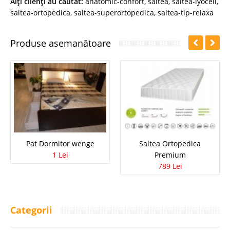
Alţi clienţi au căutat:
anatomic-confort
,
saltea
,
saltea-lyocell
,
saltea-ortopedica
,
saltea-superortopedica
,
saltea-tip-relaxa
Produse asemanătoare
Pat Dormitor wenge
Saltea Ortopedica
1 Lei
Premium
789 Lei
Categorii