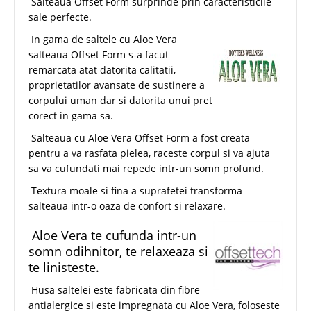
Salteaua Offset Form surprinde prin caracteristicile
sale perfecte.
In gama de saltele cu Aloe Vera
salteaua Offset Form s-a facut
remarcata atat datorita calitatii,
proprietatilor avansate de sustinere a
corpului uman dar si datorita unui pret
corect in gama sa.
Salteaua cu Aloe Vera Offset Form a fost creata
pentru a va rasfata pielea, raceste corpul si va ajuta
sa va cufundati mai repede intr-un somn profund.
Textura moale si fina a suprafetei transforma
salteaua intr-o oaza de confort si relaxare.
Aloe Vera te cufunda intr-un
somn odihnitor, te relaxeaza si
te linisteste.
Husa saltelei este fabricata din fibre
antialergice si este impregnata cu Aloe Vera, foloseste