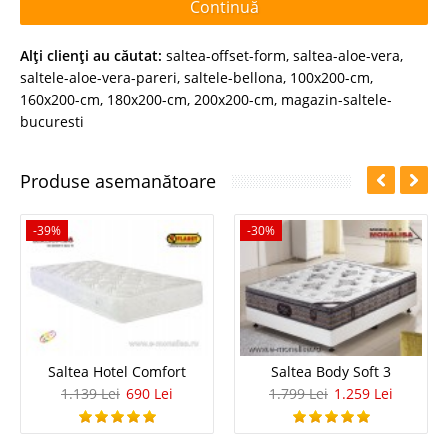
Continuă
Alţi clienţi au căutat:
saltea-offset-form
,
saltea-aloe-vera
,
saltele-aloe-vera-pareri
,
saltele-bellona
,
100x200-cm
,
160x200-cm
,
180x200-cm
,
200x200-cm
,
magazin-saltele-
bucuresti
Produse asemanătoare
-39%
-30%
Saltea Hotel Comfort
Saltea Body Soft 3
1.139 Lei
690 Lei
1.799 Lei
1.259 Lei