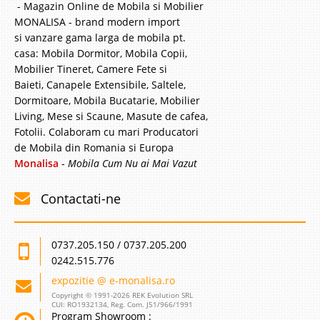
- Magazin Online de Mobila si Mobilier
MONALISA - brand modern import
si vanzare gama larga de mobila pt.
casa: Mobila Dormitor, Mobila Copii,
Mobilier Tineret, Camere Fete si
Baieti, Canapele Extensibile, Saltele,
Dormitoare, Mobila Bucatarie, Mobilier
Living, Mese si Scaune, Masute de cafea,
Fotolii. Colaboram cu mari Producatori
de Mobila din Romania si Europa
Monalisa
-
Mobila Cum Nu ai Mai Vazut
Contactati-ne
0737.205.150 / 0737.205.200
0242.515.776
expozitie @ e-monalisa.ro
Copyright © 1991-2026 REK Evolution SRL
CUI: RO1932134, Reg. Com. J51/966/1991
Program Showroom :