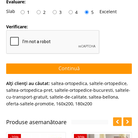
Evaluare:
Slab
Excelent
1
2
3
4
5
Verificare:
Continuă
Alţi clienţi au căutat:
saltea-ortopedica
,
saltele-ortopedice
,
saltea-ortopedica-pret
,
saltele-ortopedice-bucuresti
,
saltele-
cu-transport-gratuit
,
saltele-de-calitate
,
saltea-bellona
,
oferta-saltele-promotie
,
160x200
,
180x200
Produse asemanătoare
-39%
-30%