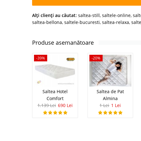
Alţi clienţi au căutat:
saltea-still
,
saltele-online
,
salt
saltea-bellona
,
saltele-bucuresti
,
saltea-relaxa
,
salt
Produse asemanătoare
-39%
-20%
Saltea Hotel
Saltea de Pat
Comfort
Almina
1.139 Lei
690 Lei
1 Lei
1 Lei