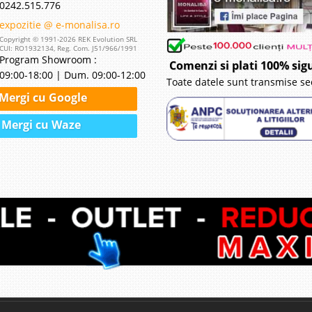
0242.515.776
expozitie @ e-monalisa.ro
Copyright © 1991-2026 REK Evolution SRL
CUI: RO1932134, Reg. Com. J51/966/1991
Program Showroom :
Comenzi si plati 100% sig
09:00-18:00 | Dum. 09:00-12:00
Toate datele sunt transmise se
Mergi cu Google
Mergi cu Waze