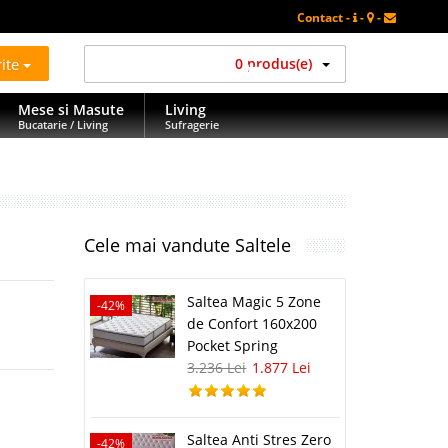
Contact -
-
-
rite
0 produs(e)
Mese si Masute
Living
Bucatarie / Living
Sufragerie
Cele mai vandute Saltele
Saltea Magic 5 Zone
-42%
-42%
de Confort 160x200
Pocket Spring
3.236 Lei
1.877 Lei
Saltea Anti Stres Zero
-42%