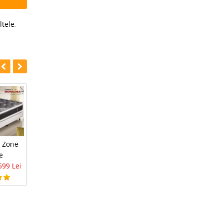
ltele
,
-28%
-20%
Saltea 160x200
i Zone
Saltea 160x200
Body Form 5
e
Almina
1.867 Lei
1.494 Lei
599 Lei
1.104 Lei
799 Lei