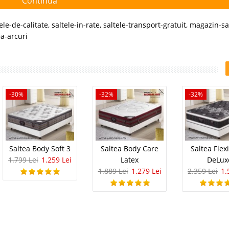
Continuă
ele-de-calitate
,
saltele-in-rate
,
saltele-transport-gratuit
,
magazin-sa
ea-arcuri
-30%
-32%
-32%
Saltea Body Soft 3
Saltea Body Care
Saltea Flex
1.799 Lei
1.259 Lei
Latex
DeLux
1.889 Lei
1.279 Lei
2.359 Lei
1.