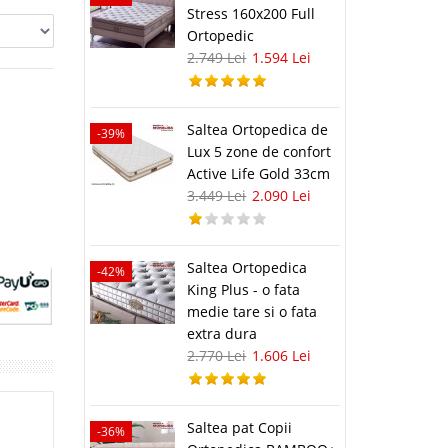
Stress 160x200 Full
Ortopedic
2.749 Lei
1.594 Lei
Saltea Ortopedica de
-39%
Lux 5 zone de confort
Active Life Gold 33cm
3.449 Lei
2.090 Lei
Saltea Ortopedica
-42%
King Plus - o fata
medie tare si o fata
extra dura
2.770 Lei
1.606 Lei
Saltea pat Copii
-36%