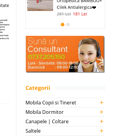
Ortopedica BAMBOO+
itate
Cilek Antialergica❤️
281 Lei
181 Lei
Categorii
+
Mobila Copii si Tineret
+
Mobila Dormitor
+
Canapele | Coltare
+
Saltele