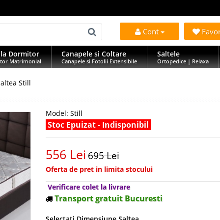
Cont
Favo
la Dormitor
Canapele si Coltare
Saltele
tor Matrimonial
Canapele si Fotolii Extensibile
Ortopedice | Relaxa
altea Still
Model:
Still
Stoc Epuizat - Indisponibil
556 Lei
695 Lei
Oferta de pret in limita stocului
Verificare colet la livrare
Transport gratuit Bucuresti
Selectati Dimensiune Saltea