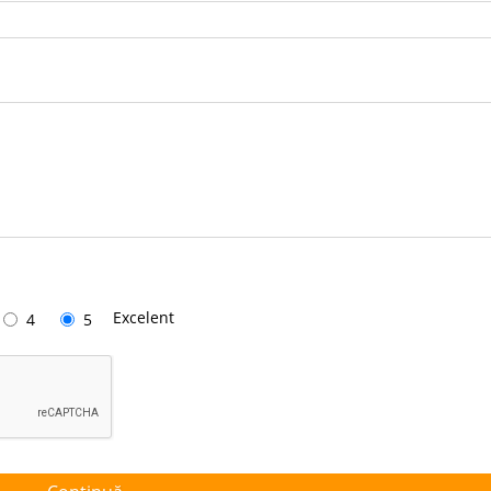
Excelent
4
5