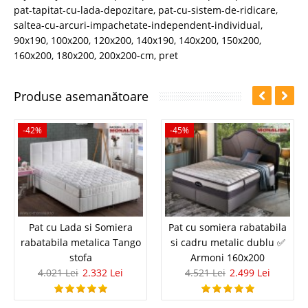
pat-tapitat-cu-lada-depozitare
,
pat-cu-sistem-de-ridicare
,
saltea-cu-arcuri-impachetate-independent-individual
,
90x190
,
100x200
,
120x200
,
140x190
,
140x200
,
150x200
,
160x200
,
180x200
,
200x200-cm
,
pret
Produse asemanătoare
-42%
-45%
Pat cu Lada si Somiera
Pat cu somiera rabatabila
rabatabila metalica Tango
si cadru metalic dublu ✅
stofa
Armoni 160x200
4.021 Lei
2.332 Lei
4.521 Lei
2.499 Lei