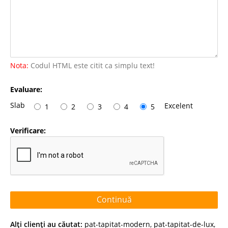
Nota:
Codul HTML este citit ca simplu text!
Evaluare:
Slab
Excelent
1
2
3
4
5
Verificare:
Continuă
Alţi clienţi au căutat:
pat-tapitat-modern
,
pat-tapitat-de-lux
,