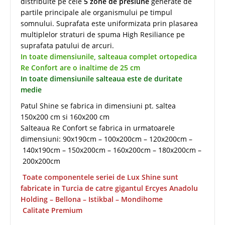
distribuite pe cele
5 zone de presiune
generate de
partile principale ale organismului pe timpul
somnului. Suprafata este uniformizata prin plasarea
multiplelor straturi de spuma High Resiliance pe
suprafata patului de arcuri.
In toate dimensiunile, salteaua complet ortopedica
Re Confort are o inaltime de 25 cm
In toate dimensiunile salteaua este de duritate
medie
Patul Shine se fabrica in dimensiuni pt. saltea
150x200 cm si 160x200 cm
Salteaua Re Confort se fabrica in urmatoarele
dimensiuni: 90x190cm – 100x200cm – 120x200cm –
140x190cm – 150x200cm – 160x200cm – 180x200cm –
200x200cm
Toate componentele seriei de Lux Shine sunt
fabricate in Turcia de catre gigantul Ercyes Anadolu
Holding – Bellona – Istikbal – Mondihome
Calitate Premium