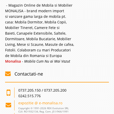
- Magazin Online de Mobila si Mobilier
MONALISA - brand modern import
si vanzare gama larga de mobila pt.
casa: Mobila Dormitor, Mobila Copii,
Mobilier Tineret, Camere Fete si
Baieti, Canapele Extensibile, Saltele,
Dormitoare, Mobila Bucatarie, Mobilier
Living, Mese si Scaune, Masute de cafea,
Fotolii. Colaboram cu mari Producatori
de Mobila din Romania si Europa
Monalisa
-
Mobila Cum Nu ai Mai Vazut
Contactati-ne
0737.205.150 / 0737.205.200
0242.515.776
expozitie @ e-monalisa.ro
Copyright © 1991-2026 REK Evolution SRL
CUI: RO1932134, Reg. Com. J51/966/1991