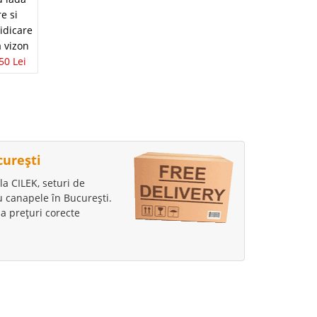
e si
idicare
a vizon
50 Lei
curești
la CILEK, seturi de
au canapele în București.
a prețuri corecte