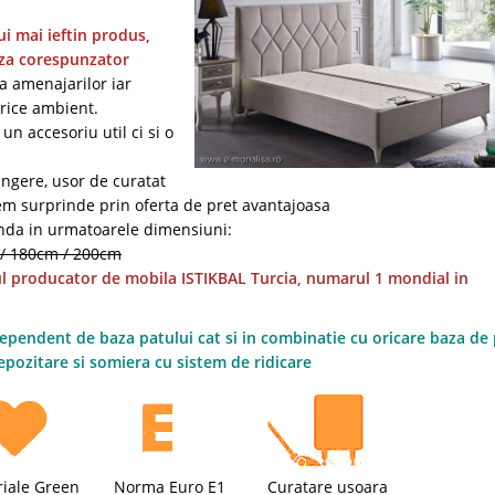
lui mai ieftin produs,
aza corespunzator
a amenajarilor iar
rice ambient.
un accesoriu util ci si o
ingere, usor de curatat
crem surprinde prin oferta de pret avantajoasa
anda in urmatoarele dimensiuni:
/ 180cm / 200cm
ul producator de mobila ISTIKBAL Turcia, numarul 1 mondial in
ndependent de baza patului cat si in combinatie cu oricare baza de
epozitare si somiera cu sistem de ridicare
iale Green
Norma Euro E1
Curatare usoara