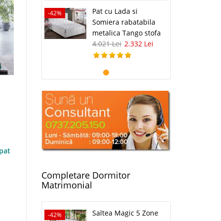
Pat cu Lada si
-42%
Somiera rabatabila
metalica Tango stofa
4.021 Lei
2.332 Lei
 pat
Completare Dormitor
Matrimonial
Saltea Magic 5 Zone
-42%