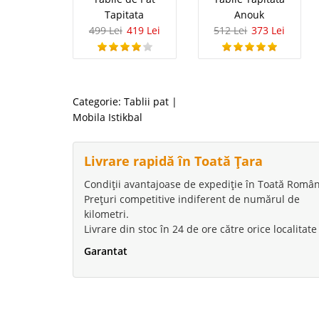
Tapitata
Anouk
499 Lei
419 Lei
512 Lei
373 Lei
Categorie:
Tablii pat
|
Mobila Istikbal
Livrare rapidă în Toată Țara
Condiții avantajoase de expediție în Toată Român
Prețuri competitive indiferent de numărul de
kilometri.
Livrare din stoc în 24 de ore către orice localitate
Garantat