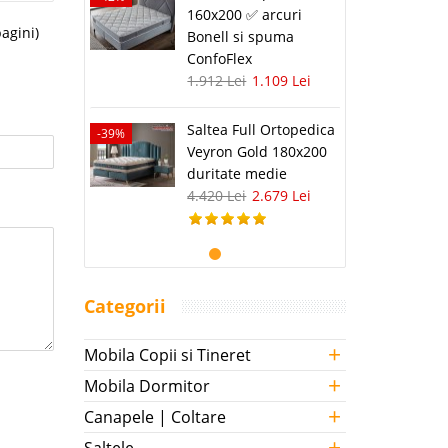
160x200 ✅ arcuri
pagini)
Bonell si spuma
ConfoFlex
1.912 Lei
1.109 Lei
Saltea Full Ortopedica
-39%
Veyron Gold 180x200
duritate medie
4.420 Lei
2.679 Lei
Categorii
+
Mobila Copii si Tineret
+
Mobila Dormitor
+
Canapele | Coltare
+