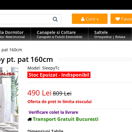
Cont
Favo
la Dormitor
Canapele si Coltare
Saltele
tor Matrimonial
Canapele si Fotolii Extensibile
Ortopedice | Relaxa
. pat 160cm
py pt. pat 160cm
Model:
SleepyTc
Stoc Epuizat - Indisponibil
490 Lei
809 Lei
Oferta de pret in limita stocului
Verificare colet la livrare
Transport Gratuit Bucuresti
Dimensiuni Tablie