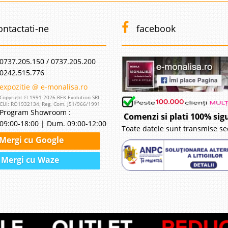
ontactati-ne
facebook
0737.205.150 / 0737.205.200
0242.515.776
expozitie @ e-monalisa.ro
Copyright © 1991-2026 REK Evolution SRL
CUI: RO1932134, Reg. Com. J51/966/1991
Program Showroom :
Comenzi si plati 100% sig
09:00-18:00 | Dum. 09:00-12:00
Toate datele sunt transmise se
Mergi cu Google
Mergi cu Waze