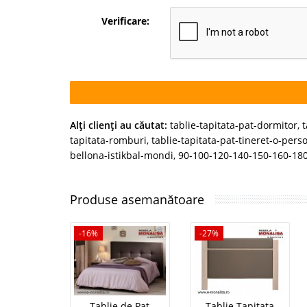
Verificare:
Alţi clienţi au căutat:
tablie-tapitata-pat-dormitor
,
t
tapitata-romburi
,
tablie-tapitata-pat-tineret-o-pers
bellona-istikbal-mondi
,
90-100-120-140-150-160-18
Produse asemanătoare
-16%
-27%
Tablie de Pat
Tablie Tapitata