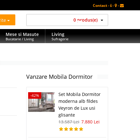
Contact -
-
-
rite
0 produs(e)
Mese si Masute
Living
Bucatarie / Living
Sufragerie
Vanzare Mobila Dormitor
Set Mobila Dormitor
-42%
moderna alb fildes
Veyron de Lux usi
glisante
13.587 Lei
7.880 Lei