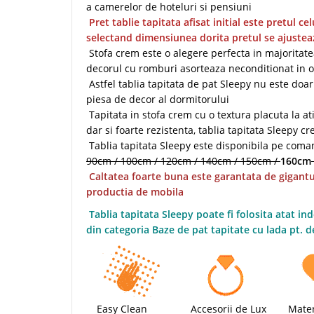
a camerelor de hoteluri si pensiuni
Pret tablie tapitata afisat initial este pretul ce
selectand dimensiunea dorita pretul se ajuste
Stofa crem este o alegere perfecta in majoritate
decorul cu romburi asorteaza neconditionat in o
Astfel tablia tapitata de pat Sleepy nu este doar 
piesa de decor al dormitorului
Tapitata in stofa crem cu o textura placuta la at
dar si foarte rezistenta, tablia tapitata Sleepy 
Tablia tapitata Sleepy este disponibila pe com
90cm / 100cm / 120cm / 140cm / 150cm /
160cm
Caltatea foarte buna este garantata de gigant
productia de mobila
Tablia tapitata Sleepy poate fi folosita atat i
din categoria Baze de pat tapitate cu lada pt. d
Easy Clean
Accesorii de Lux
Mater