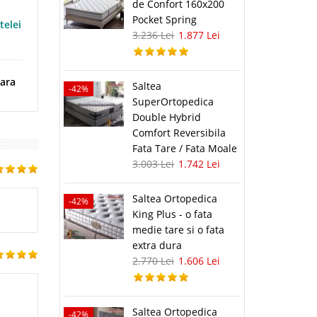
de Confort 160x200
Pocket Spring
telei
3.236 Lei
1.877 Lei
tara
Saltea
-42%
SuperOrtopedica
Double Hybrid
Comfort Reversibila
Fata Tare / Fata Moale
3.003 Lei
1.742 Lei
Saltea Ortopedica
-42%
King Plus - o fata
medie tare si o fata
extra dura
2.770 Lei
1.606 Lei
Saltea Ortopedica
-42%