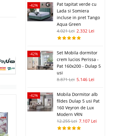
Pat tapitat verde cu
-42%
Lada si Somiera
incluse in pret Tango
Aqua Green
4.021 Lei
2.332 Lei
Set Mobila dormitor
-42%
crem lucios Perissa -
Pat 160x200 - Dulap 5
usi
8.871 Lei
5.146 Lei
Mobila Dormitor alb
-42%
fildes Dulap 5 usi Pat
160 Veyron de Lux
Modern VRN
12.255 Lei
7.107 Lei