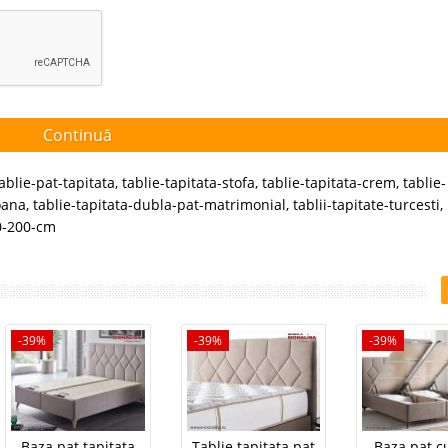
Continuă
ablie-pat-tapitata
,
tablie-tapitata-stofa
,
tablie-tapitata-crem
,
tablie-
oana
,
tablie-tapitata-dubla-pat-matrimonial
,
tablii-tapitate-turcesti
,
0-200-cm
-39%
-39%
-39%
Baza pat tapitata
Tablie tapitata pat
Baza pat c