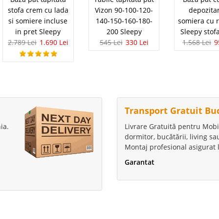
stofa crem cu lada
Vizon 90-100-120-
depozitar
si somiere incluse
140-150-160-180-
somiera cu r
in pret Sleepy
200 Sleepy
Sleepy stof
2.789 Lei
1.690 Lei
545 Lei
330 Lei
1.568 Lei
9
Transport Gratuit Bu
ia.
Livrare Gratuită pentru Mobi
dormitor, bucătării, living s
Montaj profesional asigurat l
Garantat