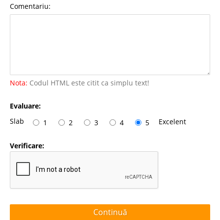
Comentariu:
Nota:
Codul HTML este citit ca simplu text!
Evaluare:
Slab
Excelent
1
2
3
4
5
Verificare:
Continuă