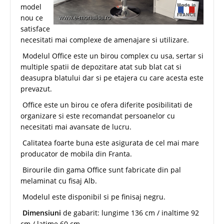
model
nou ce
satisface
necesitati mai complexe de amenajare si utilizare.
Modelul Office este un birou complex cu usa, sertar si
multiple spatii de depozitare atat sub blat cat si
deasupra blatului dar si pe etajera cu care acesta este
prevazut.
Office este un birou ce ofera diferite posibilitati de
organizare si este recomandat persoanelor cu
necesitati mai avansate de lucru.
Calitatea foarte buna este asigurata de cel mai mare
producator de mobila din Franta.
Birourile din gama Office sunt fabricate din pal
melaminat cu fisaj Alb.
Modelul este disponibil si pe finisaj negru.
Dimensiuni
de gabarit: lungime 136 cm / inaltime 92
cm / latime 60 cm