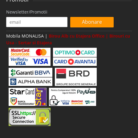
Newsletter/Promotii
Abonare
Mobila MONALISA |
Birou Alb cu Etajera Office | Birouri cu
Usa - Sertar si Etajera