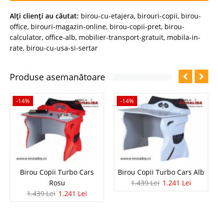
Alţi clienţi au căutat:
birou-cu-etajera
,
birouri-copii
,
birou-
office
,
birouri-magazin-online
,
birou-copii-pret
,
birou-
calculator
,
office-alb
,
mobilier-transport-gratuit
,
mobila-in-
rate
,
birou-cu-usa-si-sertar
Produse asemanătoare
-14%
-14%
Birou Copii Turbo Cars
Birou Copii Turbo Cars Alb
Rosu
1.439 Lei
1.241 Lei
1.439 Lei
1.241 Lei