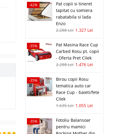
Pat copii si tineret
-42%
tapitat cu somiera
rabatabila si lada
Enzo
2.288 Lei
1.327 Lei
Pat Masina Race Cup
-35%
Carbed Rosu pt. copii
- Oferta Pret Cilek
2.288 Lei
1.476 Lei
Birou copii Rosu
-35%
tematica auto car
Race Cup - baieti/fete
Cilek
1.635 Lei
1.055 Lei
Fotoliu Balansoar
-35%
pentru mamici
Rocking Mother din