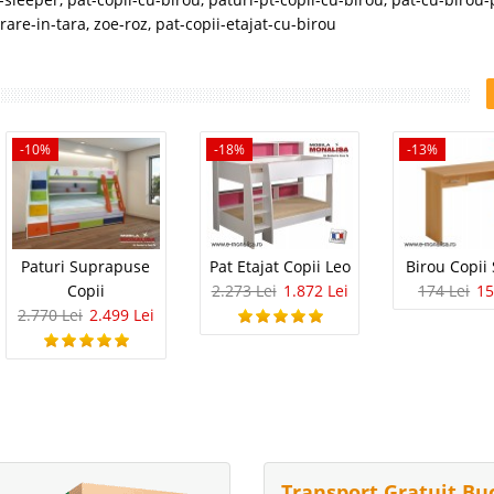
vrare-in-tara
,
zoe-roz
,
pat-copii-etajat-cu-birou
-10%
-18%
-13%
Paturi Suprapuse
Pat Etajat Copii Leo
Birou Copii
Copii
2.273 Lei
1.872 Lei
174 Lei
15
2.770 Lei
2.499 Lei
Transport Gratuit Bu