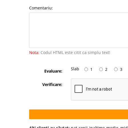
Comentariu:
Nota:
Codul HTML este citit ca simplu text!
Slab
1
2
3
Evaluare:
Verificare:
Alţi clienţi au căutat:
pat-copii-inaltime-medie
,
mid