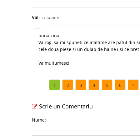
Vali
11.04.2018
buna ziua!
Va rog, sa-mi spuneti ce inaltime are patul din 
cele doua piese si un dulap de haine ( si ce pret
Va multumesc!
1
2
3
4
5
6
>
Scrie un Comentariu
Nume: