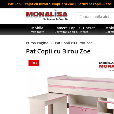
Pat Copii Etajat cu Birou si Noptiera Zoe | Paturi pt copii - Rate
Mobila
Camere Copii si Tineret
Mobi
vezi toate
Dormitor Copii si Tineret
Dormi
Prima Pagina
Pat Copii cu Birou Zoe
Pat Copii cu Birou Zoe
-18%