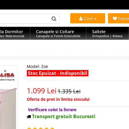
Cont
Favo
la Dormitor
Canapele si Coltare
Saltele
tor Matrimonial
Canapele si Fotolii Extensibile
Ortopedice | Relaxa
Model:
Zoe
Stoc Epuizat - Indisponibil
1.099 Lei
1.335 Lei
Oferta de pret in limita stocului
Verificare colet la livrare
Transport gratuit Bucuresti