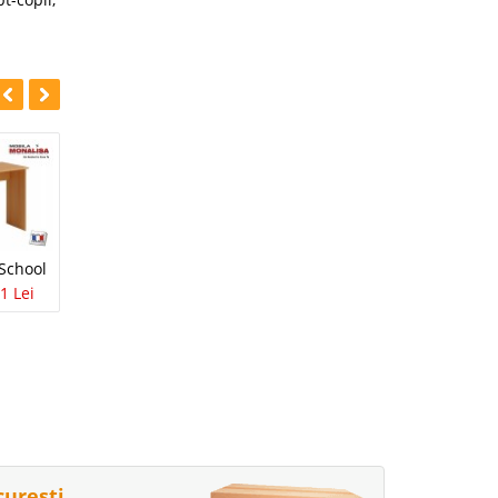
-13%
-28%
Paturi Copii
 School
Birou Copii Alb
Suprapuse Double
1 Lei
School
VIP
194 Lei
169 Lei
2.339 Lei
1.695 Lei
curești