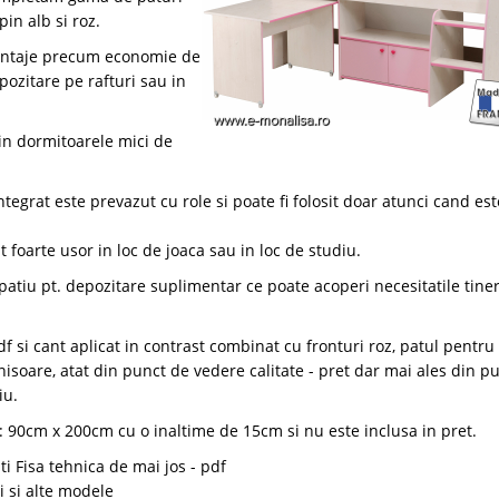
pin alb si roz.
vantaje precum economie de
epozitare pe rafturi sau in
in dormitoarele mici de
egrat este prevazut cu role si poate fi folosit doar atunci cand est
t foarte usor in loc de joaca sau in loc de studiu.
spatiu pt. depozitare suplimentar ce poate acoperi necesitatile tiner
f si cant aplicat in contrast combinat cu fronturi roz, patul pentru 
isoare, atat din punct de vedere calitate - pret dar mai ales din p
iu.
 90cm x 200cm cu o inaltime de 15cm si nu este inclusa in pret.
 Fisa tehnica de mai jos - pdf
i si alte modele