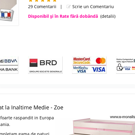
29 Comentarii
|
Scrie un Comentariu
Disponibil şi în Rate fără dobândă
(detalii)
at la Inaltime Medie - Zoe
foarte raspandit in Europa
mania.
completam gama de paturi