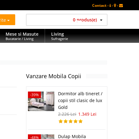
Contact -
-
-
rite
0 produs(e)
Mese si Masute
Living
Bucatarie / Living
Sufragerie
Vanzare Mobila Copii
Dormitor alb tineret /
-39%
copii stil clasic de lux
Gold
2.226 Lei
1.349 Lei
Dulap Mobila
-48%