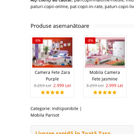
paturi-copii-online
,
pat-copii-in-rate
,
paturi-copii-li
Produse asemanătoare
-8%
-8%
Camera Fete Zara
Mobila Camera
Purple
Fete Jasmine
3.259 Lei
2.999 Lei
3.259 Lei
2.999 Lei
Categorie:
Indisponibile
|
Mobila Parisot
Livrare rapidă în Toată Țara