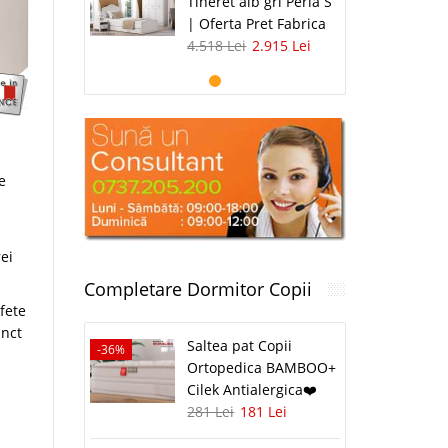
Tineret alb gri Perla S
| Oferta Pret Fabrica
4.518 Lei
2.915 Lei
e
ei
Completare Dormitor Copii
fete
unct
Saltea pat Copii
-36%
Ortopedica BAMBOO+
Cilek Antialergica❤️
281 Lei
181 Lei