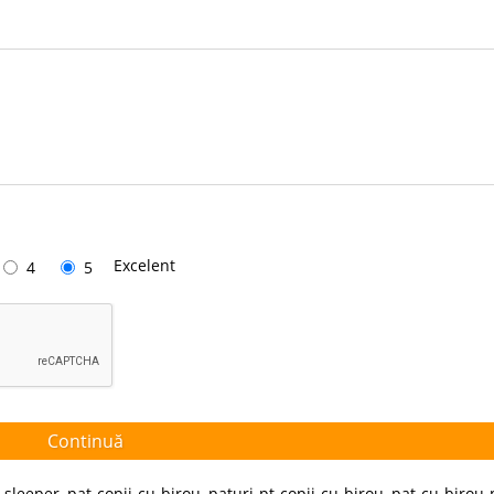
Excelent
4
5
Continuă
-sleeper
,
pat-copii-cu-birou
,
paturi-pt-copii-cu-birou
,
pat-cu-birou-