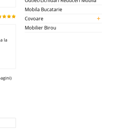
Outlet/Lichidari Reduceri Mobila
Mobila Bucatarie
+
Covoare
Mobilier Birou
a la
pagini)