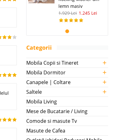
lemn masiv
1.929 Lei
1.245 Lei
Categorii
E
+
Mobila Copii si Tineret
+
Mobila Dormitor
+
Canapele | Coltare
+
Saltele
delul
Mobila Living
Mese de Bucatarie / Living
Comode si masute Tv
Masute de Cafea