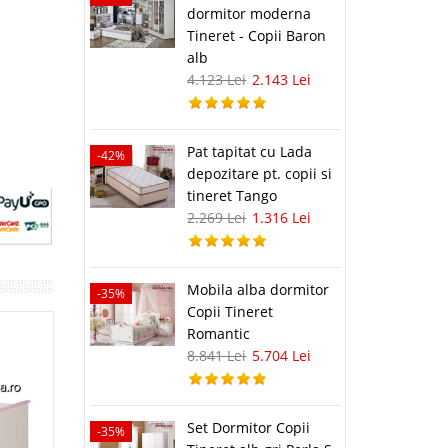
dormitor moderna
Tineret - Copii Baron
alb
4.123 Lei
2.143 Lei
Pat tapitat cu Lada
-42%
depozitare pt. copii si
tineret Tango
2.269 Lei
1.316 Lei
Mobila alba dormitor
-35%
Copii Tineret
Romantic
8.841 Lei
5.704 Lei
Set Dormitor Copii
-35%