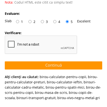
Nota:
Codul HTML este citit ca simplu text!
Evaluare:
Slab
Excelent
1
2
3
4
5
Verificare:
Continuă
Alţi clienţi au căutat:
birou-calculator-pentru-copii
,
birou-
pentru-calculator-preturi
,
birou-calculator-ieftin
,
birouri-
calculator-cadru-metalic
,
birou-pentru-spatii-mici
,
birou-de-
scris-pentru-copii
,
birou-masa-de-scris
,
birou-copii-de-
scoala
,
birouri-transport-gratuit
,
birou-vivo-negru-metal-gri