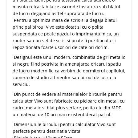
masuta retractabila ce ascunde tastatura sub blatul
de lucru degajand astfel suprafata de lucru.
Pentru a optimiza masa de scris si a degaja blatul
principal biroul Vivo este dotat si cu o polita
suspendata ce poate gazdui o imprimanta mica, un
router sau un set de scris si poate fi pozitionata si
repozitionata foarte usor ori de cate ori dorim.
Designul este unul modern, combinatia de gri metalic
si negru fiind potrivita in amenajarea oricarui spatiu
de lucru modern fie ca vorbim de dormitorul copilului,
camera de studiu a tinerilor sau biroul de lucru la
serviciu.
Din punct de vedere al materialelor birourile pentru
calculator Vivo sunt fabricate cu picioare din metal, cu
cadru metalic si blat plus sertare, polita etc din MDF,
un material de 10 ori mai rezistent decat pal-ul.
Dimensiunile biroului pentru calculator Vivo sunt
perfecte pentru destinatia vizata:
Blat de lucru: 110cm x 55cm