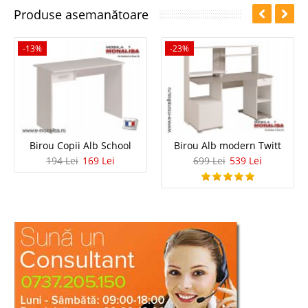
Produse asemanătoare
-13%
-23%
Birou Copii Alb School
Birou Alb modern Twitt
194 Lei
169 Lei
699 Lei
539 Lei