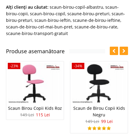
Alţi clienţi au căutat:
scaun-birou-copil-albastru
,
scaun-
birou-copii
,
scaun-birou-copil
,
scaune-birou-preturi
,
scaun-
birou-preturi
,
scaun-birou-ieftin
,
scaune-de-birou-ieftine
,
scaun-de-birou-cel-mai-bun-pret
,
scaune-de-birou-rate
,
scaune-birou-transport-gratuit
Produse asemanătoare
-23%
-34%
Scaun Birou Copii Kids Roz
Scaun de Birou Copii Kids
149 Lei
115 Lei
Negru
149 Lei
99 Lei