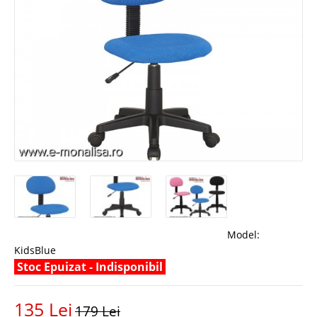
Model:
KidsBlue
Stoc Epuizat - Indisponibil
135 Lei
179 Lei