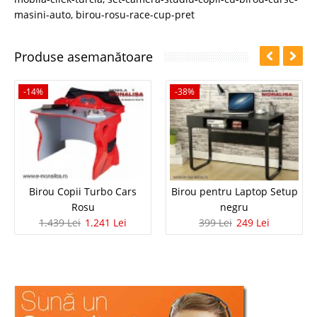
masini-auto
,
birou-rosu-race-cup-pret
Produse asemanătoare
-14%
-38%
Birou Copii Turbo Cars
Birou pentru Laptop Setup
Rosu
negru
1.439 Lei
1.241 Lei
399 Lei
249 Lei