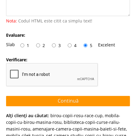
Nota:
Codul HTML este citit ca simplu text!
Evaluare:
Slab
Excelent
1
2
3
4
5
Verificare:
Continuă
Alţi clienţi au căutat:
birou-copii-rosu-race-cup
,
mobila-
copii-cu-birou-masina-rosu
,
biblioteca-copii-curse-raliu-
masini-rosu
,
amenajare-camera-copii-masina-baieti-si-fete
,
mobila-cilek-turcia
,
set-camera-studiu-copii-cu-birou-curse-