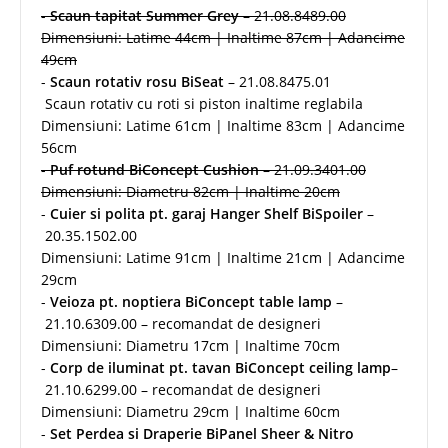
-
Scaun tapitat Summer Grey
– 21.08.8489.00
Dimensiuni: Latime 44cm | Inaltime 87cm | Adancime
49cm
-
Scaun rotativ rosu BiSeat
– 21.08.8475.01
Scaun rotativ cu roti si piston inaltime reglabila
Dimensiuni: Latime 61cm | Inaltime 83cm | Adancime
56cm
-
Puf rotund BiConcept Cushion
– 21.09.3401.00
Dimensiuni: Diametru 82cm | Inaltime 20cm
-
Cuier si polita pt. garaj Hanger Shelf BiSpoiler
–
20.35.1502.00
Dimensiuni: Latime 91cm | Inaltime 21cm | Adancime
29cm
-
Veioza pt. noptiera BiConcept table lamp
–
21.10.6309.00 – recomandat de designeri
Dimensiuni: Diametru 17cm | Inaltime 70cm
-
Corp de iluminat pt. tavan BiConcept
ceiling lamp
–
21.10.6299.00 – recomandat de designeri
Dimensiuni: Diametru 29cm | Inaltime 60cm
-
Set Perdea si Draperie BiPanel Sheer & Nitro