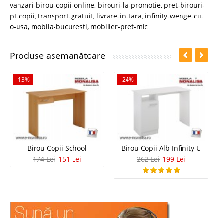
vanzari-birou-copii-online
,
birouri-la-promotie
,
pret-birouri-
pt-copii
,
transport-gratuit
,
livrare-in-tara
,
infinity-wenge-cu-
o-usa
,
mobila-bucuresti
,
mobilier-pret-mic
Produse asemanătoare
-13%
-24%
Birou Copii School
Birou Copii Alb Infinity U
174 Lei
151 Lei
262 Lei
199 Lei