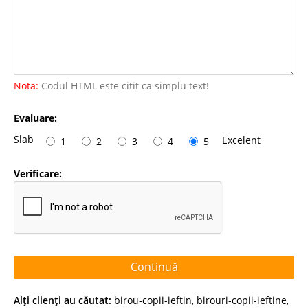
Nota:
Codul HTML este citit ca simplu text!
Evaluare:
Slab
Excelent
1
2
3
4
5
Verificare:
Continuă
Alţi clienţi au căutat:
birou-copii-ieftin
,
birouri-copii-ieftine
,