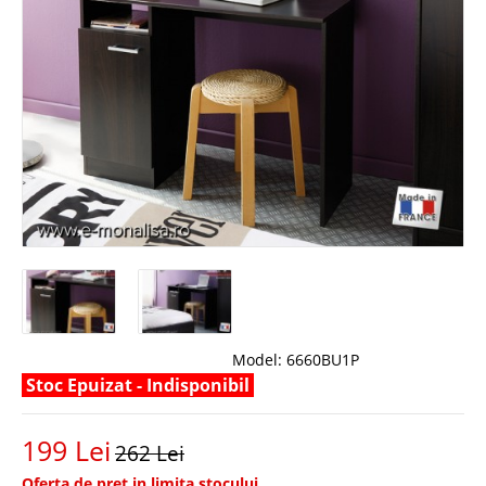
Model:
6660BU1P
Stoc Epuizat - Indisponibil
199 Lei
262 Lei
Oferta de pret in limita stocului