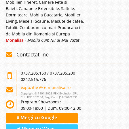
Mobilier Tineret, Camere Fete si
Baieti, Canapele Extensibile, Saltele,
Dormitoare, Mobila Bucatarie, Mobilier
Living, Mese si Scaune, Masute de cafea,
Fotolii. Colaboram cu mari Producatori
de Mobila din Romania si Europa
Monalisa
-
Mobila Cum Nu ai Mai Vazut
Contactati-ne
0737.205.150 / 0737.205.200
0242.515.776
expozitie @ e-monalisa.ro
Copyright © 1991-2026 REK Evolution SRL
CUI: RO1932134, Reg. Com. J51/966/1991
Program Showroom :
09:00-18:00 | Dum. 09:00-12:00
Mergi cu Google
Mergi cu Waze