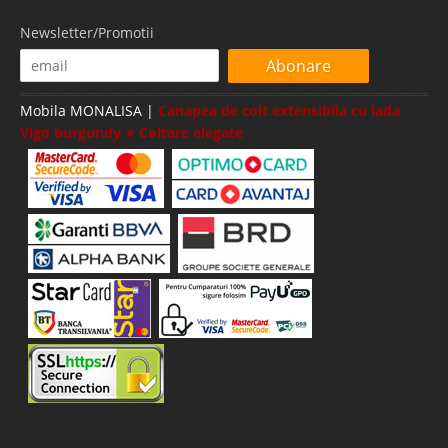
Newsletter/Promotii
Abonare
Mobila MONALISA |
Canapea de colt extensibila cu lada
Vigo burgundy ⭐ Coltare elegate