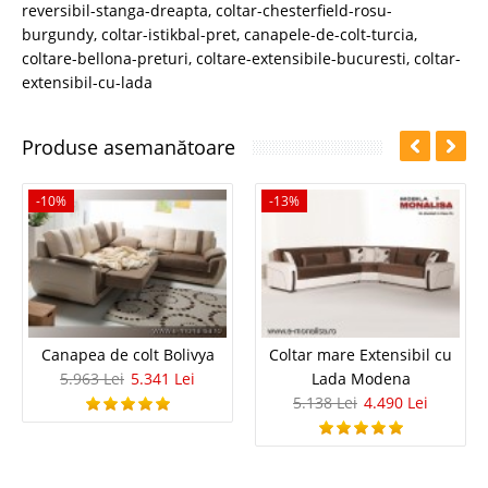
reversibil-stanga-dreapta
,
coltar-chesterfield-rosu-
burgundy
,
coltar-istikbal-pret
,
canapele-de-colt-turcia
,
coltare-bellona-preturi
,
coltare-extensibile-bucuresti
,
coltar-
extensibil-cu-lada
Produse asemanătoare
-10%
-13%
Canapea de colt Bolivya
Coltar mare Extensibil cu
5.963 Lei
5.341 Lei
Lada Modena
5.138 Lei
4.490 Lei