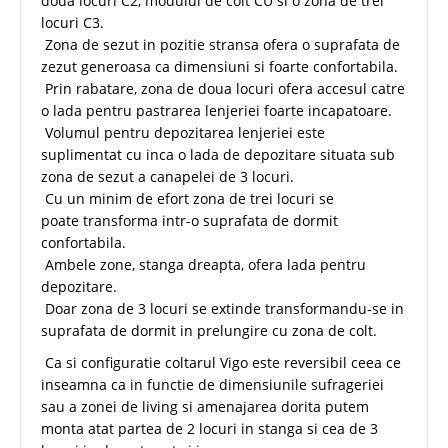
doua locuri C2, modulul de colt CU si o zona de trei
locuri C3.
Zona de sezut in pozitie stransa ofera o suprafata de
zezut generoasa ca dimensiuni si foarte confortabila.
Prin rabatare, zona de doua locuri ofera accesul catre
o lada pentru pastrarea lenjeriei foarte incapatoare.
Volumul pentru depozitarea lenjeriei este
suplimentat cu inca o lada de depozitare situata sub
zona de sezut a canapelei de 3 locuri.
Cu un minim de efort zona de trei locuri se
poate transforma intr-o suprafata de dormit
confortabila.
Ambele zone, stanga dreapta, ofera lada pentru
depozitare.
Doar zona de 3 locuri se extinde transformandu-se in
suprafata de dormit in prelungire cu zona de colt.
Ca si configuratie coltarul Vigo este reversibil ceea ce
inseamna ca in functie de dimensiunile sufrageriei
sau a zonei de living si amenajarea dorita putem
monta atat partea de 2 locuri in stanga si cea de 3