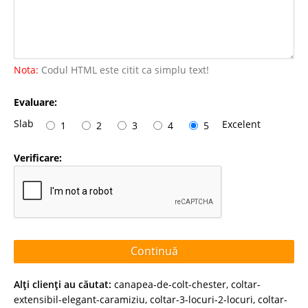
Nota:
Codul HTML este citit ca simplu text!
Evaluare:
Slab
Excelent
1
2
3
4
5
Verificare:
Continuă
Alţi clienţi au căutat:
canapea-de-colt-chester
,
coltar-
extensibil-elegant-caramiziu
,
coltar-3-locuri-2-locuri
,
coltar-