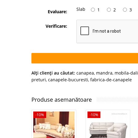
Slab
1
2
3
Evaluare:
Verificare:
Alţi clienţi au căutat:
canapea
,
mandra
,
mobila-dal
preturi
,
canapele-bucuresti
,
fabrica-de-canapele
Produse asemanătoare
-10%
-10%