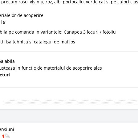
ecum rosu, visiniu, roz, alb, portocaliu, verde cat si pe culori cla
rialelor de acoperire.
 la”
bila pe comanda in variantele: Canapea 3 locuri / fotoliu
 fisa tehnica si catalogul de mai jos
alabila
usteaza in functie de materialul de acoperire ales
eturi
ensiuni