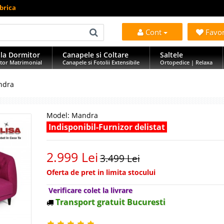
brica
Cont
Favo
la Dormitor
Canapele si Coltare
Saltele
tor Matrimonial
Canapele si Fotolii Extensibile
Ortopedice | Relaxa
ndra
Model:
Mandra
Indisponibil-Furnizor delistat
2.999 Lei
3.499 Lei
Oferta de pret in limita stocului
Verificare colet la livrare
Transport gratuit Bucuresti