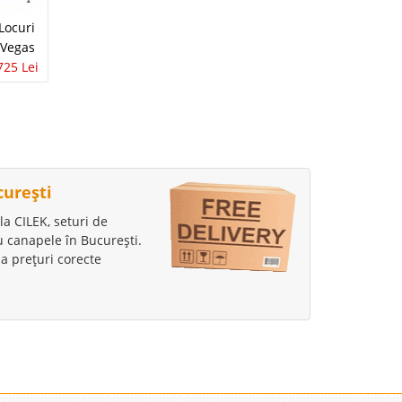
Canapea Anatolia 3
Locuri
Canapea de Lux
locuri Extensibila
 Vegas
Elantra
1 Lei
1 Lei
725 Lei
0 Lei
curești
la CILEK, seturi de
au canapele în București.
a prețuri corecte