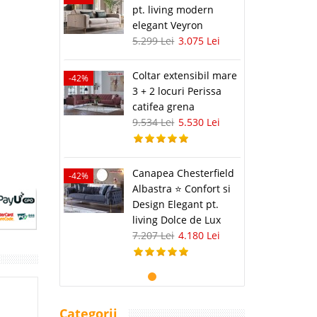
pt. living modern
elegant Veyron
5.299 Lei
3.075 Lei
Coltar extensibil mare
-42%
3 + 2 locuri Perissa
catifea grena
9.534 Lei
5.530 Lei
Canapea Chesterfield
-42%
Albastra ⭐ Confort si
Design Elegant pt.
living Dolce de Lux
7.207 Lei
4.180 Lei
Categorii