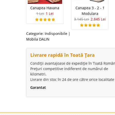
Canapea Havana
Canapea 3 - 2 - 1
1 Lei
1 Lei
Modulara
3.145 Lei
2.845 Lei
Categorie:
Indisponibile
|
Mobila DALIN
Livrare rapidă în Toată Țara
Condiții avantajoase de expediție în Toată Român
Prețuri competitive indiferent de numărul de
kilometri.
Livrare din stoc în 24 de ore către orice localitate
Garantat