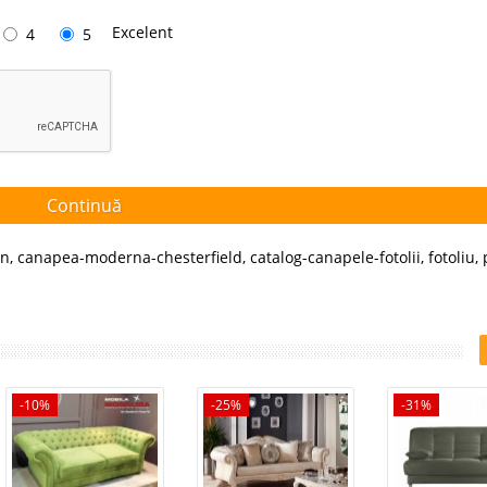
Excelent
4
5
Continuă
in
,
canapea-moderna-chesterfield
,
catalog-canapele-fotolii
,
fotoliu
,
-10%
-25%
-31%