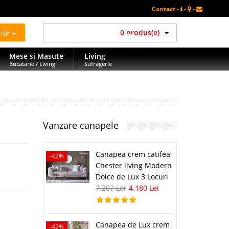
Contact -
-
-
rite
0 produs(e)
Mese si Masute
Living
Bucatarie / Living
Sufragerie
Vanzare canapele
Canapea crem catifea
-42%
Chester living Modern
Dolce de Lux 3 Locuri
7.207 Lei
4.180 Lei
Canapea de Lux crem
-42%