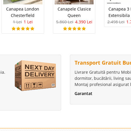
Canapea London
Canapele Clasice
Canapea 3 
Chesterfield
Queen
Extensibila
1 Lei
1 Lei
5.860 Lei
4.390 Lei
2.498 Lei
1.
Transport Gratuit Bu
ia.
Livrare Gratuită pentru Mobi
dormitor, bucătării, living s
Montaj profesional asigurat l
Garantat