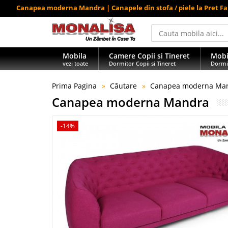
Canapea moderna Mandra | Canapele din stofa / piele la Pret Fa
Mobila
Camere Copii si Tineret
Mobi
vezi toate
Dormitor Copii si Tineret
Dormi
Prima Pagina
Căutare
Canapea moderna Ma
Canapea moderna Mandra
-14%