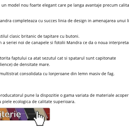
u un model nou foarte elegant care pe langa avantaje precum calita
ndra completeaza cu succes linia de design in amenajarea unui l
ilul clasic britanic de tapitare cu butoni.
gn a seriei noi de canapele si fotolii Mandra ce da o noua interpreta
ita faptului ca atat sezutul cat si spatarul sunt capitonate
lience) de densitate mare.
 multistrat consolidata cu lonjeroane din lemn masiv de fag.
producatorul pune la dispozitie o gama variata de materiale acoper
 piele ecologica de calitate superioara.