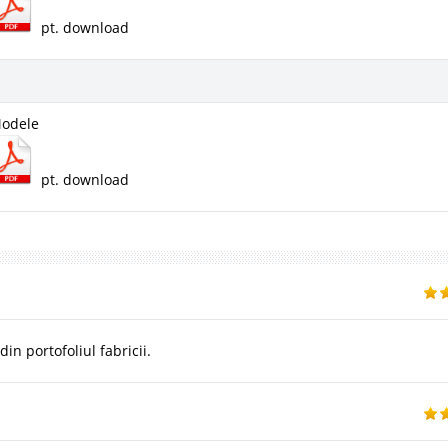
pt. download
Modele
pt. download
n portofoliul fabricii.