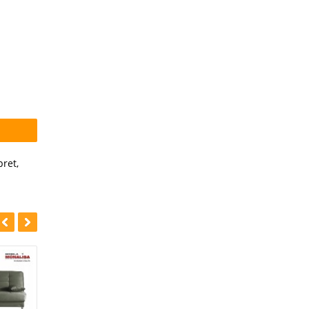
pret
,
-7%