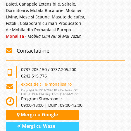
Baieti, Canapele Extensibile, Saltele,
Dormitoare, Mobila Bucatarie, Mobilier
Living, Mese si Scaune, Masute de cafea,
Fotolii. Colaboram cu mari Producatori
de Mobila din Romania si Europa
Monalisa
-
Mobila Cum Nu ai Mai Vazut
Contactati-ne
0737.205.150 / 0737.205.200
0242.515.776
expozitie @ e-monalisa.ro
Copyright © 1991-2026 REK Evolution SRL
CUI: RO1932134, Reg. Com. J51/966/1991
Program Showroom :
09:00-18:00 | Dum. 09:00-12:00
Mergi cu Google
Mergi cu Waze