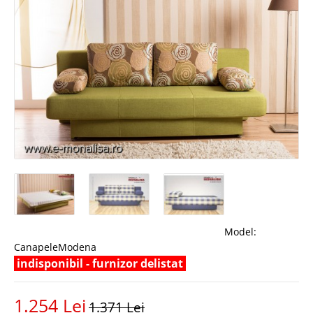
Model:
CanapeleModena
indisponibil - furnizor delistat
1.254 Lei
1.371 Lei