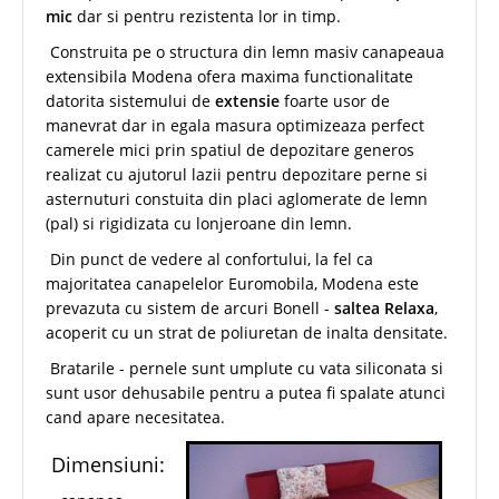
mic
dar si pentru rezistenta lor in timp.
Construita pe o structura din lemn masiv canapeaua
extensibila Modena ofera maxima functionalitate
datorita sistemului de
extensie
foarte usor de
manevrat dar in egala masura optimizeaza perfect
camerele mici prin spatiul de depozitare generos
realizat cu ajutorul lazii pentru depozitare perne si
asternuturi constuita din placi aglomerate de lemn
(pal) si rigidizata cu lonjeroane din lemn.
Din punct de vedere al confortului, la fel ca
majoritatea canapelelor Euromobila, Modena este
prevazuta cu sistem de arcuri Bonell -
saltea Relaxa
,
acoperit cu un strat de poliuretan de inalta densitate.
Bratarile - pernele sunt umplute cu vata siliconata si
sunt usor dehusabile pentru a putea fi spalate atunci
cand apare necesitatea.
Dimensiuni: