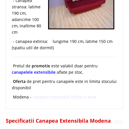
- canapea
stransa: latime
190 cm,
adancime 100
cm, inaltime 80
cm
- canapea extinsa: lungime 190 cm, latime 150 cm
(spatiu util de dormit)
Pretul de
promotie
este valabil doar pentru
canapelele extensibile
aflate pe stoc.
Oferta
de pret pentru canapele este in limita stocului
disponibil
Modena -
Canapele extensibile ieftine si bune
Specificatii Canapea Extensibila Modena