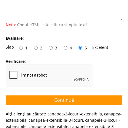
Nota:
Codul HTML este citit ca simplu text!
Evaluare:
Slab
Excelent
1
2
3
4
5
Verificare:
Continuă
Alţi clienţi au căutat:
canapea-3-locuri-extensibila
,
canapea-
extensibila
,
canapea-extensibila-3-locuri
,
canapele-3-locuri-
extensibile
,
canapele-extensibile
,
canapele-extensibile-3-