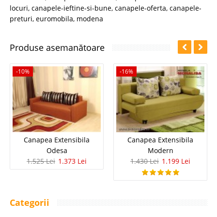
locuri
,
canapele-ieftine-si-bune
,
canapele-oferta
,
canapele-
preturi
,
euromobila
,
modena
Produse asemanătoare
-10%
-16%
Canapea Extensibila
Canapea Extensibila
Odesa
Modern
1.525 Lei
1.373 Lei
1.430 Lei
1.199 Lei
Categorii