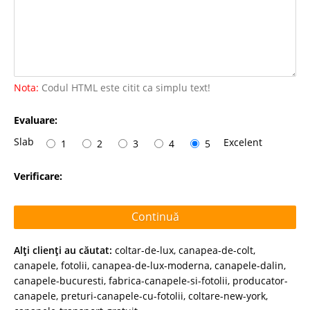
Nota:
Codul HTML este citit ca simplu text!
Evaluare:
Slab
Excelent
1
2
3
4
5
Verificare:
Continuă
Alţi clienţi au căutat:
coltar-de-lux
,
canapea-de-colt
,
canapele
,
fotolii
,
canapea-de-lux-moderna
,
canapele-dalin
,
canapele-bucuresti
,
fabrica-canapele-si-fotolii
,
producator-
canapele
,
preturi-canapele-cu-fotolii
,
coltare-new-york
,