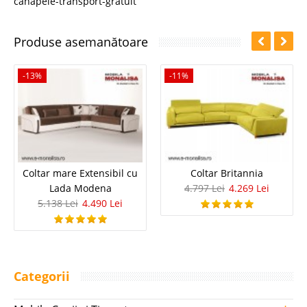
canapele-transport-gratuit
Produse asemanătoare
-13%
-11%
Coltar mare Extensibil cu
Coltar Britannia
Lada Modena
4.797 Lei
4.269 Lei
5.138 Lei
4.490 Lei
Categorii