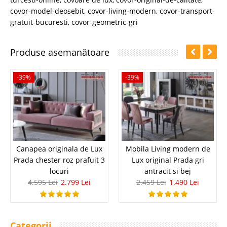
covor-model-deosebit
,
covor-living-modern
,
covor-transport-
gratuit-bucuresti
,
covor-geometric-gri
Produse asemanătoare
-39%
-39%
Canapea originala de Lux
Mobila Living modern de
Prada chester roz prafuit 3
Lux original Prada gri
locuri
antracit si bej
4.595 Lei
2.799 Lei
2.459 Lei
1.490 Lei
Categorii