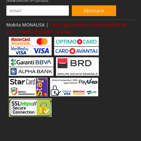
Newsletter/Promotii
Abonare
Mobila MONALISA |
Covor gri modern Prada Original de
LUX – Model Deosebit Soprano