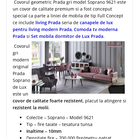
Covorul geometric Prada gri model Soprano 9621 este
un covor de calitate premium si a fost conceput
special ca parte a liniei de mobila de tip Full Concept
ce include
living Prada
seria de
canapele de lux
pentru living modern Prada
,
Comoda tv moderna
Prada
si
Set mobila dormitor de Lux Prada
.
Covorul
gri
modern
original
Prada
Soprano
de Lux
este un
covor de calitate foarte rezistent
, placut la atingere si
rezistent la molii
.
Colectie – Soprano – Model 9621
Tip – fire taiate – tesatura tunsa
Inaltime – 10mm
Densitate fire – 700.000 fire/metru patrat