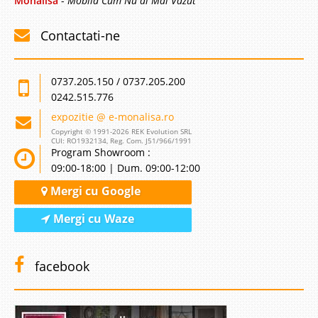
Monalisa
-
Mobila Cum Nu ai Mai Vazut
Contactati-ne
0737.205.150 / 0737.205.200
0242.515.776
expozitie @ e-monalisa.ro
Copyright © 1991-2026 REK Evolution SRL
CUI: RO1932134, Reg. Com. J51/966/1991
Program Showroom :
09:00-18:00 | Dum. 09:00-12:00
Mergi cu Google
Mergi cu Waze
facebook