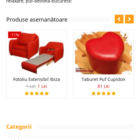
relaxare
,
puf-bellona-bucuresti
Produse asemanătoare
-11%
Fotoliu Extensibil Ibiza
Taburet Puf Cupidon
1 Lei
1 Lei
81 Lei
Categorii