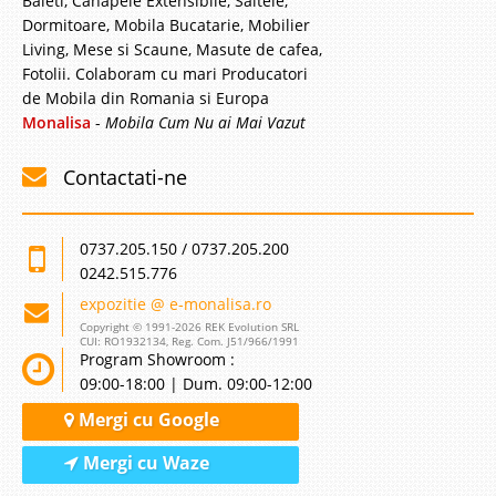
Baieti, Canapele Extensibile, Saltele,
Dormitoare, Mobila Bucatarie, Mobilier
Living, Mese si Scaune, Masute de cafea,
Fotolii. Colaboram cu mari Producatori
de Mobila din Romania si Europa
Monalisa
-
Mobila Cum Nu ai Mai Vazut
Contactati-ne
0737.205.150 / 0737.205.200
0242.515.776
expozitie @ e-monalisa.ro
Copyright © 1991-2026 REK Evolution SRL
CUI: RO1932134, Reg. Com. J51/966/1991
Program Showroom :
09:00-18:00 | Dum. 09:00-12:00
Mergi cu Google
Mergi cu Waze