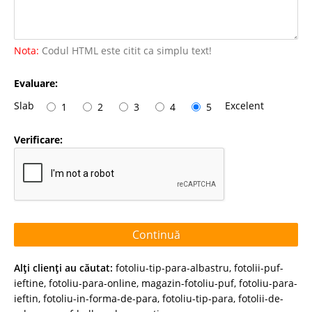
Nota:
Codul HTML este citit ca simplu text!
Evaluare:
Slab
Excelent
1
2
3
4
5
Verificare:
Continuă
Alţi clienţi au căutat:
fotoliu-tip-para-albastru
,
fotolii-puf-
ieftine
,
fotoliu-para-online
,
magazin-fotoliu-puf
,
fotoliu-para-
ieftin
,
fotoliu-in-forma-de-para
,
fotoliu-tip-para
,
fotolii-de-